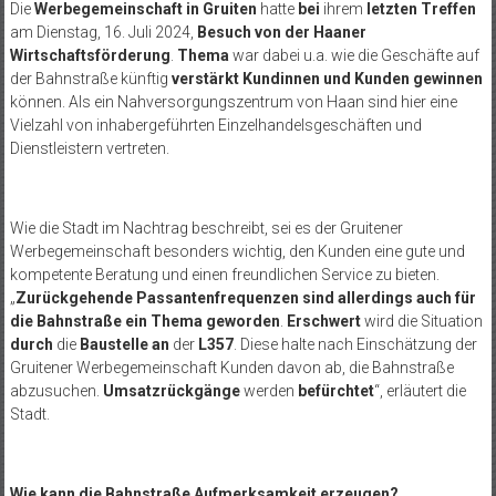
Die
Werbegemeinschaft in Gruiten
hatte
bei
ihrem
letzten Treffen
am Dienstag, 16. Juli 2024,
Besuch von der Haaner
Wirtschaftsförderung
.
Thema
war dabei u.a. wie die Geschäfte auf
der Bahnstraße künftig
verstärkt Kundinnen und Kunden gewinnen
können. Als ein Nahversorgungszentrum von Haan sind hier eine
Vielzahl von inhabergeführten Einzelhandelsgeschäften und
Dienstleistern vertreten.
Wie die Stadt im Nachtrag beschreibt, sei es der Gruitener
Werbegemeinschaft besonders wichtig, den Kunden eine gute und
kompetente Beratung und einen freundlichen Service zu bieten.
„
Zurückgehende Passantenfrequenzen sind allerdings auch für
die Bahnstraße ein Thema geworden
.
Erschwert
wird die Situation
durch
die
Baustelle an
der
L357
. Diese halte nach Einschätzung der
Gruitener Werbegemeinschaft Kunden davon ab, die Bahnstraße
abzusuchen.
Umsatzrückgänge
werden
befürchtet
“, erläutert die
Stadt.
Wie kann die Bahnstraße Aufmerksamkeit erzeugen?