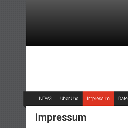
Zum
Inhalt
springen
DeinHaan
News
aus
Haan
NEWS
Über Uns
Impressum
Date
Impressum