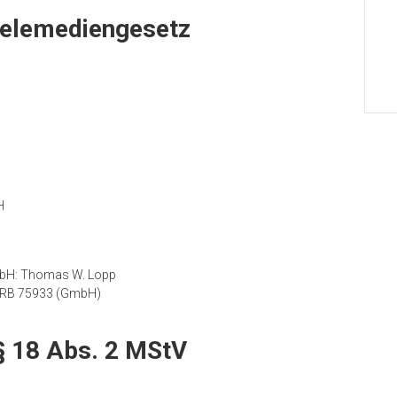
Telemediengesetz
H
mbH: Thomas W. Lopp
 HRB 75933 (GmbH)
§ 18 Abs. 2 MStV