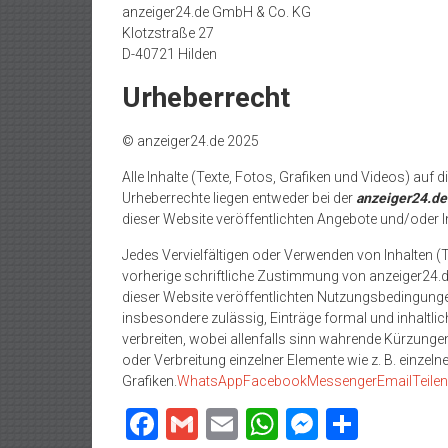
anzeiger24.de GmbH & Co. KG
Klotzstraße 27
D-40721 Hilden
Urheberrecht
© anzeiger24.de 2025
Alle Inhalte (Texte, Fotos, Grafiken und Videos) auf 
Urheberrechte liegen entweder bei der
anzeiger24.d
dieser Website veröffentlichten Angebote und/oder 
Jedes Vervielfältigen oder Verwenden von Inhalten (
vorherige schriftliche Zustimmung von anzeiger24.d
dieser Website veröffentlichten Nutzungsbedingunge
insbesondere zulässig, Einträge formal und inhaltlic
verbreiten, wobei allenfalls sinn wahrende Kürzunge
oder Verbreitung einzelner Elemente wie z. B. einzeln
Grafiken.
WhatsApp
Facebook
Messenger
Email
Teilen
Facebook
Gmail
Email
WhatsApp
Messeng
Teilen