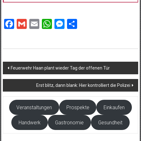
Facebook
Gmail
Email
WhatsApp
Messenger
Teilen
Beitragsnavigation
Feuerwehr Haan plant wieder Tag der offenen Tür
Erst blitz, dann blank: Hier kontrolliert die Polizei
Veranstaltungen
Prospekte
Einkaufen
Handwerk
Gastronomie
Gesundheit