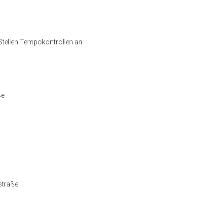
Stellen Tempokontrollen an:
ße
straße