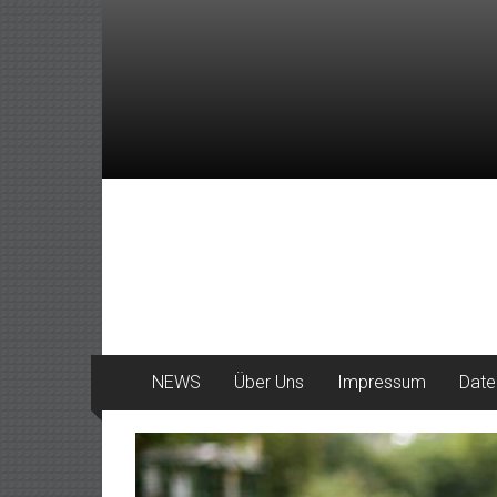
Zum
Inhalt
springen
DeinHaan
News
aus
Haan
NEWS
Über Uns
Impressum
Date