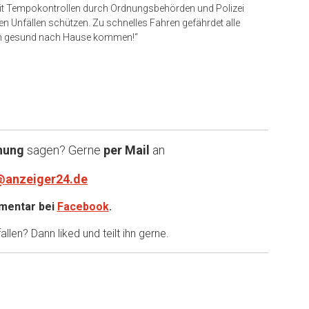
mit Tempokontrollen durch Ordnungsbehörden und Polizei
en Unfällen schützen. Zu schnelles Fahren gefährdet alle
hen gesund nach Hause kommen!“
nung
sagen? Gerne
per Mail
an
@anzeiger24.de
entar bei
Facebook
.
llen? Dann liked und teilt ihn gerne.
er