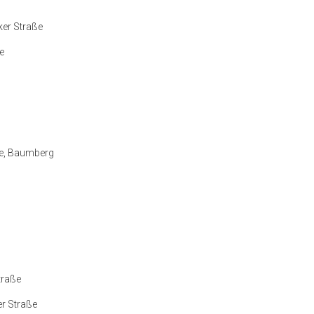
ker Straße
e
ße, Baumberg
traße
er Straße