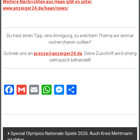
Weitere Nachrichten aus Haan gibt es unter
www.anzeiger24.de/haan/news/
Du hast einen Tipp, eine Anregung, zu welchem Thema wir einmal
recherchieren sollten?
Schreib uns an
presse@anzeiger24.de
. Deine Zuschrift wird streng
vertraulich behandelt!
Facebook
Gmail
Email
WhatsApp
Messenger
Teilen
Beitragsnavigation
Special Olympics Nationale Spiele 2026: Auch Kreis Mettmann
ist dabei