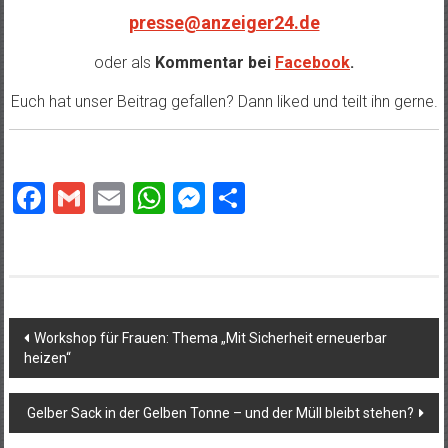
presse@anzeiger24.de
oder als
Kommentar bei
Facebook
.
Euch hat unser Beitrag gefallen? Dann liked und teilt ihn gerne.
Facebook
Gmail
Email
WhatsApp
Messenger
Teilen
Beitragsnavigation
Workshop für Frauen: Thema „Mit Sicherheit erneuerbar
heizen“
Gelber Sack in der Gelben Tonne – und der Müll bleibt stehen?