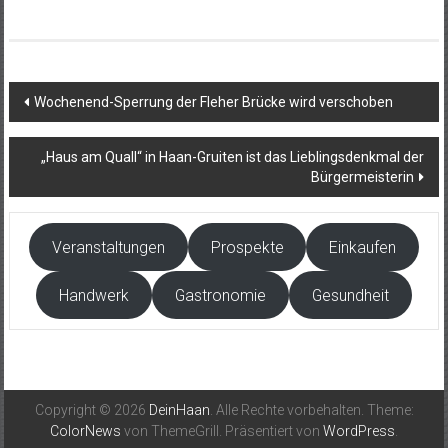
Beitragsnavigation
Wochenend-Sperrung der Fleher Brücke wird verschoben
„Haus am Quall“ in Haan-Gruiten ist das Lieblingsdenkmal der
Bürgermeisterin
Veranstaltungen
Prospekte
Einkaufen
Handwerk
Gastronomie
Gesundheit
Copyright © 2026
DeinHaan
. Alle Rechte vorbehalten. Theme:
ColorNews
von ThemeGrill. Präsentiert von
WordPress
.