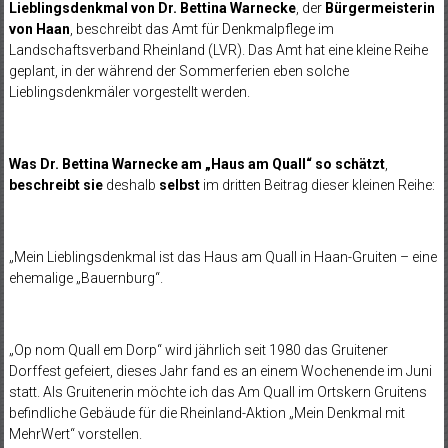
Lieblingsdenkmal von Dr. Bettina Warnecke
, der
Bürgermeisterin
von Haan
, beschreibt das Amt für Denkmalpflege im
Landschaftsverband Rheinland (LVR). Das Amt hat eine kleine Reihe
geplant, in der während der Sommerferien eben solche
Lieblingsdenkmäler vorgestellt werden.
Was Dr. Bettina Warnecke am „Haus am Quall“ so schätzt
,
beschreibt sie
deshalb
selbst
im dritten Beitrag dieser kleinen Reihe:
„Mein Lieblingsdenkmal ist das Haus am Quall in Haan-Gruiten – eine
ehemalige „Bauernburg“.
„Op nom Quall em Dorp“ wird jährlich seit 1980 das Gruitener
Dorffest gefeiert, dieses Jahr fand es an einem Wochenende im Juni
statt. Als Gruitenerin möchte ich das Am Quall im Ortskern Gruitens
befindliche Gebäude für die Rheinland-Aktion „Mein Denkmal mit
MehrWert“ vorstellen.