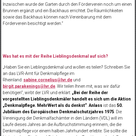
Inzwischen wurde der Garten durch den Förderverein noch um einen
Brunnen ergänzt und ein Backhaus errichtet. Die Räumlichkeiten
sowie das Backhaus können nach Vereinbarung mit dem
Förderverein besichtigt werden.“
Was hat es mit der Reihe Lieblingsdenkmal auf sich?
„Haben Sie ein Lieblingsdenkmal und wollen es teilen? Schreiben Sie
an das LVR-Amt für Denkmalpflege im
Rheinland:
sabine.cornelius@lvr.de
und
birgit.parakenings@lvr.de
. Wir teilen Ihnen mit, was wir dafür
benötigen“, wirbt der LVR und erklärt:
„Bei der Reihe der
vorgestellten Lieblingsdenkmäler handelt es sich um die Aktion
„Denkmalpflege. MehrWert als du denkst“
.
Anlass
ist das
50.
Jubiläum des Europäischen Denkmalschutzjahres 1975
. Die
Vereinigung der Denkmalfachämter in den Ländern (VDL) will im
Laufe dieses Jahres an die Aufbruchstimmung erinnern, die die
Denkmalpflege vor einem halben Jahrhundert erlebte. Sie sollte die