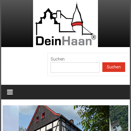
Zum
Inhalt
springen
DeinHaan
Suchen
Suchen
News
aus
Haan