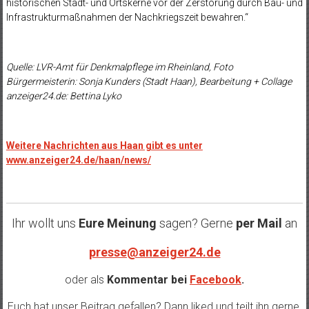
historischen Stadt- und Ortskerne vor der Zerstörung durch Bau- und
Infrastrukturmaßnahmen der Nachkriegszeit bewahren.“
Quelle: LVR-Amt für Denkmalpflege im Rheinland, Foto
Bürgermeisterin: Sonja Kunders (Stadt Haan), Bearbeitung + Collage
anzeiger24.de: Bettina Lyko
Weitere Nachrichten aus Haan gibt es unter
www.anzeiger24.de/haan/news/
Ihr wollt uns
Eure Meinung
sagen? Gerne
per Mail
an
presse@anzeiger24.de
oder als
Kommentar bei
Facebook
.
Euch hat unser Beitrag gefallen? Dann liked und teilt ihn gerne.