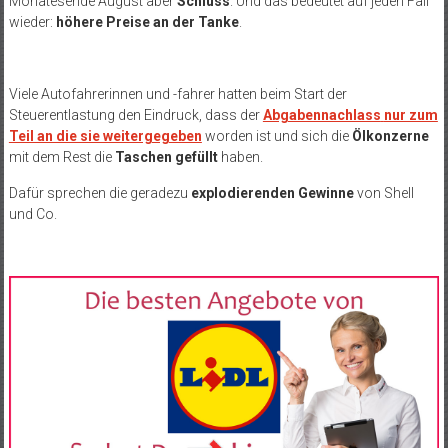
Monatesende August aber
Schluss
. Und das bedeutet auf jeden Fall
wieder:
höhere Preise an der Tanke
.
Viele Autofahrerinnen und -fahrer hatten beim Start der
Steuerentlastung den Eindruck, dass der
Abgabennachlass
nur zum
Teil an die sie weitergegeben
worden ist und sich die
Ölkonzerne
mit dem Rest die
Taschen gefüllt
haben.
Dafür sprechen die geradezu
explodierenden Gewinne
von Shell
und Co.