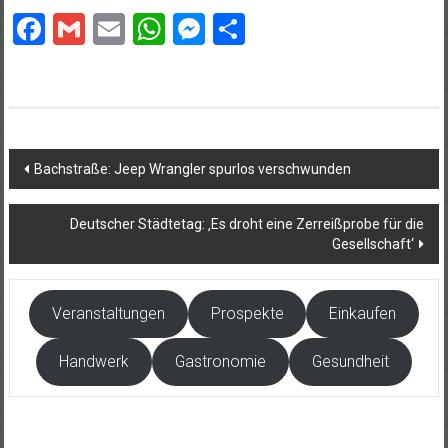
Facebook
Gmail
Email
WhatsApp
Messenger
Teilen
Beitragsnavigation
Bachstraße: Jeep Wrangler spurlos verschwunden
Deutscher Städtetag: ‚Es droht eine Zerreißprobe für die
Gesellschaft‘
Veranstaltungen
Prospekte
Einkaufen
Handwerk
Gastronomie
Gesundheit