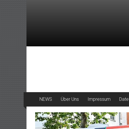
Zum
Inhalt
springen
DeinHaan
News
aus
Haan
NEWS
Über Uns
Impressum
Date