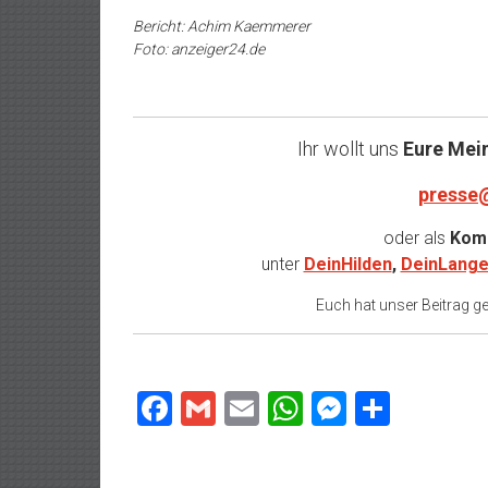
Bericht: Achim Kaemmerer
Foto: anzeiger24.de
Ihr wollt uns
Eure Mei
presse
oder als
Komm
unter
DeinHilden
,
DeinLange
Euch hat unser Beitrag gef
Facebook
Gmail
Email
WhatsApp
Messeng
Teilen