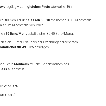
sweit
gültig – zum
gleichen Preis
wie vorher. Ein
g, für Schüler der
Klassen 5 – 10
mit mehr als 3,5 Kilometern
als fünf Kilometern Schulweg.
hlen
29 Euro/Monat
statt bisher 39,40 Euro/Monat.
n sich – unter Erlaubnis der Erziehungsberechtigten –
andticket für 49 Euro
besorgen.
chüler in
Monheim
freuen: Sie bekommen das
-Pass
ausgestellt.
funktioniert
?
bekommen…?