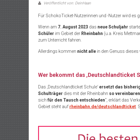
Veröffentlicht von: DeinHaan
Für SchokoTicket-Nutzerinnen und -Nutzer wird es g
Wenn am
7. August 2023
das
neue Schuljahr
start
Schüler
im Gebiet der
Rheinbahn
(u.a. Kreis Mettma
zum Unterricht fahren.
Allerdings kommen
nicht alle
in den Genuss dieses 
Wer bekommt das ‚Deutschlandticket S
Das ‚Deutschlandticket Schule‘
ersetzt das bisher
Schulträger
dies mit der Rheinbahn
so vereinbaren
sich
für den Tausch entschieden
“, erklärt das Ve
Gebiet steht auf
rheinbahn.de/deutschlandticket
. 