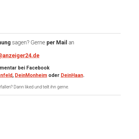
nung
sagen? Gerne
per Mail
an
@anzeiger24.de
entar bei
Facebook
nfeld
,
DeinMonheim
oder
DeinHaan
.
allen? Dann liked und teilt ihn gerne.
er