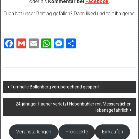
oder als
Kommentar bei
Facebook
.
Euch hat unser Beitrag gefallen? Dann liked und teilt ihn gerne.
Facebook
Gmail
Email
WhatsApp
Messenger
Teilen
Beitragsnavigation
Turnhalle Bollenberg vorübergehend gesperrt
24-jähriger Haaner verletzt Nebenbuhler mit Messerstichen
lebensgefährlich
Veranstaltungen
Prospekte
Einkaufen