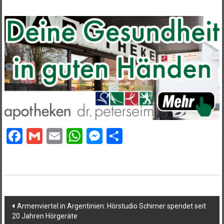
Facebook
Gmail
Email
WhatsApp
Messenger
Teilen
Beitragsnavigation
Armenviertel in Argentinien: Hörstudio Schirner spendet seit
20 Jahren Hörgeräte