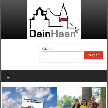
Zum
Inhalt
springen
DeinHaan
Suchen
Suchen
News
aus
Haan