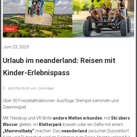
News
Juni 23, 2023
Urlaub im neanderland: Reisen mit
Kinder-Erlebnispass
Veröffentlicht von: DeinHaan
Über 30 Freizeitattraktionen: Ausflüge, Stempel sammeln und
Gewinnspiel
Mit Teleskop und VR-Brille
andere Welten erkunden
, mit
Ski übers
Wasser
gleiten, im
Kletterpark
kraxeln oder ein Selfie mit einem
„Mammutbaby“
machen: Das
neanderland
zwischen Düsseldorf,