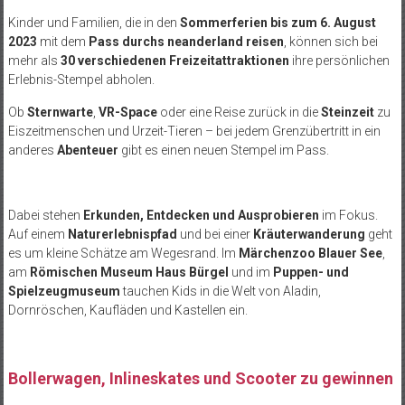
Kinder und Familien, die in den
Sommerferien bis zum 6. August
2023
mit dem
Pass durchs neanderland reisen
, können sich bei
mehr als
30 verschiedenen Freizeitattraktionen
ihre persönlichen
Erlebnis-Stempel abholen.
Ob
Sternwarte
,
VR-Space
oder eine Reise zurück in die
Steinzeit
zu
Eiszeitmenschen und Urzeit-Tieren – bei jedem Grenzübertritt in ein
anderes
Abenteuer
gibt es einen neuen Stempel im Pass.
Dabei stehen
Erkunden, Entdecken und Ausprobieren
im Fokus.
Auf einem
Naturerlebnispfad
und bei einer
Kräuterwanderung
geht
es um kleine Schätze am Wegesrand. Im
Märchenzoo Blauer See
,
am
Römischen Museum Haus Bürgel
und im
Puppen- und
Spielzeugmuseum
tauchen Kids in die Welt von Aladin,
Dornröschen, Kaufläden und Kastellen ein.
Bollerwagen, Inlineskates und Scooter zu gewinnen