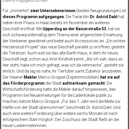
Zwei Erfolgsgeschichten
Für „immerhin“
zwei Unternehmerinnen
(beides Neugründungen) ist
dieses Programm aufgegangen
. Die Tierärztin
Dr. Astrid Dahl
hat
neben ihrer Praxis in Haan bereits im November ein weiteres
Geschäft eröffnet: Mit
Upperdog an der Kaiserstraße 53
, hat sie
sich schwerpunktmäßig dem Thema einer artgerechten Ernährung
der Vierbeiner gewidmet und bietet auch Accessoices an. „Ein echtes
Herzenslust-Projekt“ das neue Geschäft parallel zu eröffnen, gesteht
die Tierärtzin. Auch weil sie das alte Barth-Haus, in dem ihr neues
Geschäft liegt, schon aus ihrer Kindheit kennt: „Als ich sah, dass es
leer steht, habe ich mich gefragt, was ich da reinmache“, gesteht sie
ehrlich. Und da lag es nahe, ihr Tierfutter samt Zubehör anzubieten.
Der Haaner
Makler
Marco Groppel (Experimmobilien)
hat sie auf
das Förderprogramm
der Stadt
aufmerksam gemacht
. Die
Wirtschaftsförderung hatte die Makler darauf hingewiesen, das
Programm bei Neuanmietungen für die Ladenlokale publik zu
machen, betont Marco Groppel. „Für das 1. Jahr wird die Miete zur
Hälfte von der Stadt übernommen“, beschreibt Dr. Astrid Dahl. Und
auch eine weitere Förderung über weitere sechs Monate ist nach
erfolgreichem Start möglich. Der Zuschuss der Stadt fließt an die
neuen Ladenmieterinnen.