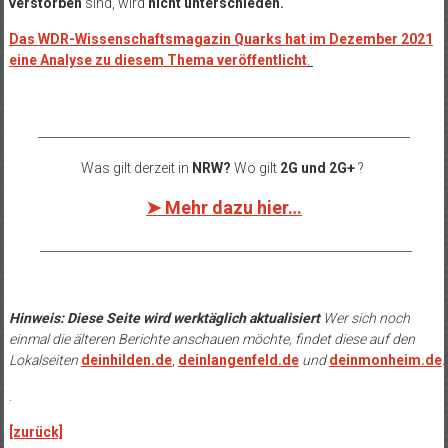
verstorben
sind, wird
nicht unterschieden.
Das WDR-Wissenschaftsmagazin Quarks hat im Dezember 2021
eine Analyse zu diesem Thema veröffentlicht
.
______________________________________________________________
Was gilt derzeit in
NRW?
Wo gilt
2G und 2G+
?
➤ Mehr dazu hier…
______________________________________________________________
Hinweis: Diese Seite wird werktäglich aktualisiert
Wer sich noch
einmal die älteren Berichte anschauen möchte, findet diese auf den
Lokalseiten
deinhilden.de
,
deinlangenfeld.de
und
deinmonheim.de
.
.
[zurück]