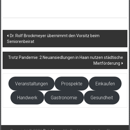
Beitragsnavigation
Dr. Rolf Brockmeyer übernimmt den Vorsitz beim
Seniorenbeirat
Trotz Pandemie: 2 Neuansiedlungen in Haan nutzen städtische
Mietförderung
Veranstaltungen
Prospekte
Einkaufen
Handwerk
Gastronomie
Gesundheit