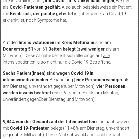
Intensivstation, aber
„mit Covid“ im Krankenhaus liegen
, werden
als
Covid-Patienten gezählt
. Also auch beispielsweise ein Patient
mit
Beinbruch, der positiv getestet
ist, aber weder an Covid 19
erkrankt ist, noch Symptome hat.
Auf den
Intensivstationen im Kreis Mettmann
sind am
Donnerstag 51
von 61
Betten
belegt
(
zwei weniger
als am
Mittwoch). Diese Angabe bezieht sich allerdings auf
alle
Intensivpatienten
, also nicht nur die Covid 19-Betroffene.
Sechs Patient(innen) sind
wegen Covid 19 in
intensivmedizinischer
Behandlung (
eine Personen weniger
als
am Dienstag, unverändert gegenüber Mittwoch),
vier Personen
werden
invasiv beatmet
(eine Person mehr als am Montag,
unverändert gegenüber Dienstag und Mittwoch).
9,84% von der Gesamtzahl der Intensivbetten
sind nach wie vor
mit
Covid 19-Patienten
belegt (11,48% am Dienstag, unverändert
gegenüber Mittwoch). Diese Zahl schwankt aber auch je nach