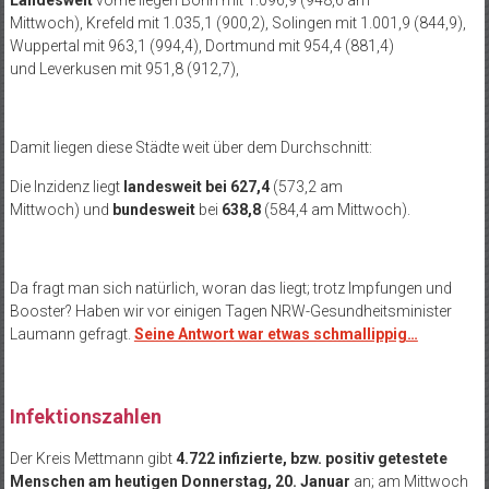
Landesweit
vorne liegen Bonn mit 1.096,9 (948,6 am
Mittwoch), Krefeld mit 1.035,1 (900,2), Solingen mit 1.001,9 (844,9),
Wuppertal mit 963,1 (994,4), Dortmund mit 954,4 (881,4)
und Leverkusen mit 951,8 (912,7),
Damit liegen diese Städte weit über dem Durchschnitt:
Die Inzidenz liegt
landesweit
bei 627,4
(573,2 am
Mittwoch) und
bundesweit
bei
638,8
(584,4 am Mittwoch).
Da fragt man sich natürlich, woran das liegt; trotz Impfungen und
Booster? Haben wir vor einigen Tagen NRW-Gesundheitsminister
Laumann gefragt.
Seine Antwort war etwas schmallippig…
Infektionszahlen
Der Kreis Mettmann gibt
4.722 infizierte, bzw. positiv getestete
Menschen am heutigen Donnerstag, 20. Januar
an; am Mittwoch