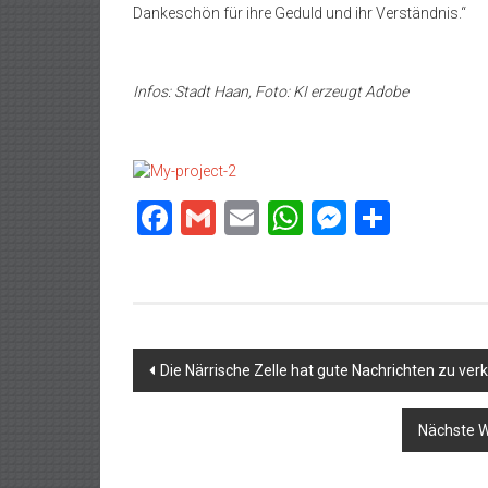
Dankeschön für ihre Geduld und ihr Verständnis.“
Infos: Stadt Haan, Foto: KI erzeugt Adobe
Facebook
Gmail
Email
WhatsApp
Messeng
Teilen
Beitragsnavigation
Die Närrische Zelle hat gute Nachrichten zu ve
Nächste 