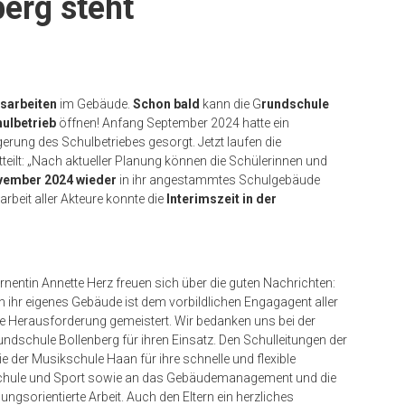
erg steht
sarbeiten
im Gebäude.
Schon bald
kann die G
rundschule
ulbetrieb
öffnen! Anfang September 2024 hatte ein
erung des Schulbetriebes gesorgt. Jetzt laufen die
teilt: „Nach aktueller Planung können die Schülerinnen und
vember 2024 wieder
in ihr angestammtes Schulgebäude
eit aller Akteure konnte die
Interimszeit in der
nentin Annette Herz freuen sich über die guten Nachrichten:
n ihr eigenes Gebäude ist dem vorbildlichen Engagagent aller
e Herausforderung gemeistert. Wir bedanken uns bei der
ndschule Bollenberg für ihren Einsatz. Den Schulleitungen der
der Musikschule Haan für ihre schnelle und flexible
 Schule und Sport sowie an das Gebäudemanagement und die
gsorientierte Arbeit. Auch den Eltern ein herzliches