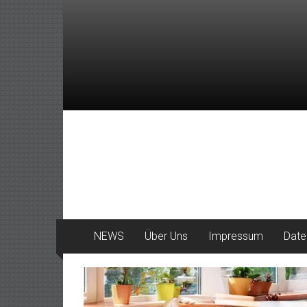
Zum
Inhalt
springen
DeinHaan
News
aus
Haan
NEWS
Über Uns
Impressum
Date