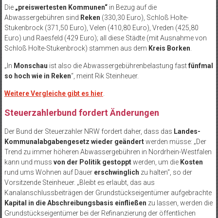
Die
„
preiswertesten Kommunen“
in Bezug auf die
Abwassergebühren sind
Reken
(330,30 Euro), Schloß Holte-
Stukenbrock (371,50 Euro), Velen (410,80 Euro), Vreden (425,80
Euro) und Raesfeld (429 Euro); all diese Städte (mit Ausnahme von
Schloß Holte-Stukenbrock) stammen aus dem
Kreis Borken
.
„In
Monschau
ist also die Abwassergebührenbelastung fast
fünfmal
so hoch wie in Reken
“, meint Rik Steinheuer.
Weitere Vergleiche gibt es hier
.
Steuerzahlerbund fordert Änderungen
Der Bund der Steuerzahler NRW fordert daher, dass das
Landes-
Kommunalabgabengesetz wieder geändert
werden müsse: „Der
Trend zu immer höheren Abwassergebühren in Nordrhein-Westfalen
kann und muss
von der Politik gestoppt
werden, um die
Kosten
rund ums Wohnen auf Dauer
erschwinglich
zu halten“, so der
Vorsitzende Steinheuer. „Bleibt es erlaubt, das aus
Kanalanschlussbeiträgen der Grundstückseigentümer aufgebrachte
Kapital in die Abschreibungsbasis einfließen
zu lassen, werden die
Grundstückseigentümer bei der Refinanzierung der öffentlichen