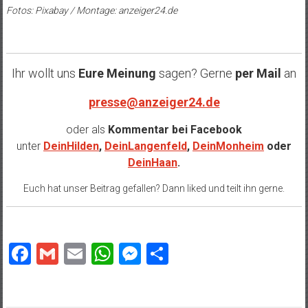
Fotos: Pixabay / Montage: anzeiger24.de
Ihr wollt uns
Eure Meinung
sagen? Gerne
per Mail
an
presse@anzeiger24.de
oder als
Kommentar bei
Facebook
unter
DeinHilden
,
DeinLangenfeld
,
DeinMonheim
oder
DeinHaan
.
Euch hat unser Beitrag gefallen? Dann liked und teilt ihn gerne.
Facebook
Gmail
Email
WhatsApp
Messenger
Teilen