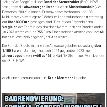
„Mit großer Sorge“ stellt der
Bund der Steuerzahler
(BdSt) NRW
fest, „dass die
Abwassergebühren
für einen
Musterhaushalt
(vier
Personen, 200 Kubikmeter Frischwasser-Verbrauch und 130
Kubikmeter vollversiegelte Fläche) im Landesdurchschnitt erstmalig
auf
über 800 Euro
gestiegen sind.“ Das ist das Ergebnis beim
Vergleich
der Tarife in den einzelnen Kommunen des Bundeslandes.
„In
2023
waren es rund
755 Euro
. Einen solchen Anstieg von über
6%
hat es zuletzt 1995 gegeben“, heißt es weiter.
Die Zahl der Städte, in denen die Abwassergebührenbelastung
über
1.100 Euro
im Jahr liegt, hat sich 2024 gegenüber 2023 mehr
als
verdoppelt
: von
zwölf auf 25
, erklärt Rik Steinheuer, Vorsitzender
des BdSt NRW.
Auch eine Kommune aus dem
Kreis Mettmann
ist dabei.