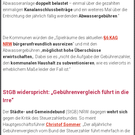
Abwasseranlage
doppelt belastet
– einmal über die gezahlten
einmaligen
Kanalanschlussbeiträge
und ein weiteres Mal über die
Entrichtung der jährlich fällig werdenden
Abwassergebühren
.“
Die Kommunen würden die „Spielräume des aktuellen
§6 KAG
NRW
bürgerunfreundlich ausreizen
“ und mit den
Abwassergebühren „
möglichst hohe Überschüsse
erwirtschaften
„. Dabei sei es „nicht die Aufgabe der Gebührenzahler,
den
kommunalen Haushalt zu subventionieren
, wie es vielerorts in
erheblichem Maße leider der Fall ist.“
StGB widerspricht: „Gebührenvergleich führt in die
Irre“
Der
Städte- und Gemeindebund
(StGB) NRW dagegen
wehrt sich
gegen die Kritik des Steuerzahlerbundes. So meint
Hauptgeschäftsführer
Christof Sommer
: „Der alljährliche
Gebührenvergleich vom Bund der Steuerzahler führt mehrfach in die