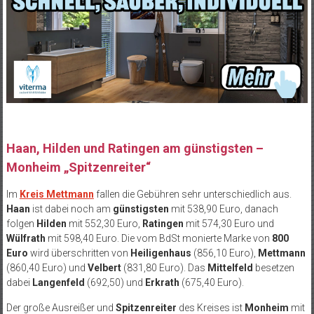
Haan, Hilden und Ratingen am günstigsten –
Monheim „Spitzenreiter“
Im
Kreis Mettmann
fallen die Gebühren sehr unterschiedlich aus.
Haan
ist dabei noch am
günstigsten
mit 538,90 Euro, danach
folgen
Hilden
mit 552,30 Euro,
Ratingen
mit 574,30 Euro und
Wülfrath
mit 598,40 Euro. Die vom BdSt monierte Marke von
800
Euro
wird überschritten von
Heiligenhaus
(856,10 Euro),
Mettmann
(860,40 Euro) und
Velbert
(831,80 Euro). Das
Mittelfeld
besetzen
dabei
Langenfeld
(692,50) und
Erkrath
(675,40 Euro).
Der große Ausreißer und
Spitzenreiter
des Kreises ist
Monheim
mit