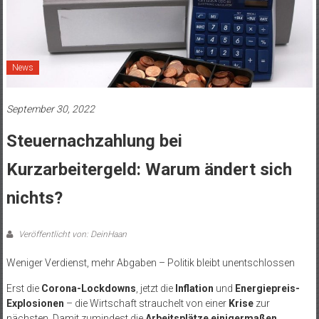
News
September 30, 2022
Steuernachzahlung bei
Kurzarbeitergeld: Warum ändert sich
nichts?
Veröffentlicht von: DeinHaan
Weniger Verdienst, mehr Abgaben – Politik bleibt unentschlossen
Erst die
Corona-Lockdowns
, jetzt die
Inflation
und
Energiepreis-
Explosionen
– die Wirtschaft strauchelt von einer
Krise
zur
nächsten. Damit zumindest die
Arbeitsplätze einigermaßen