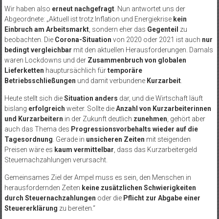
Wir haben also
erneut nachgefragt
. Nun antwortet uns der
Abgeordnete: „Aktuell ist trotz Inflation und Energiekrise
kein
Einbruch am Arbeitsmarkt
, sondern eher das
Gegenteil
zu
beobachten. Die
Corona-Situation
von 2020 oder 2021 ist auch
nur
bedingt vergleichbar
mit den aktuellen Herausforderungen. Damals
waren Lockdowns und der
Zusammenbruch von globalen
Lieferketten
hauptursächlich für
temporäre
Betriebsschließungen
und damit verbundene
Kurzarbeit
.
Heute stellt sich die
Situation anders
dar, und die Wirtschaft läuft
bislang
erfolgreich
weiter. Sollte die
Anzahl von Kurzarbeiterinnen
und Kurzarbeitern
in der Zukunft deutlich
zunehmen
, gehört aber
auch das Thema des
Progressionsvorbehalts wieder auf die
Tagesordnung
. Gerade in
unsicheren Zeiten
mit steigenden
Preisen wäre es
kaum vermittelbar
, dass das Kurzarbeitergeld
Steuernachzahlungen verursacht.
Gemeinsames Ziel der Ampel muss es sein, den Menschen in
herausfordernden Zeiten
keine zusätzlichen Schwierigkeiten
durch Steuernachzahlungen
oder die
Pflicht zur Abgabe einer
Steuererklärung
zu bereiten.“