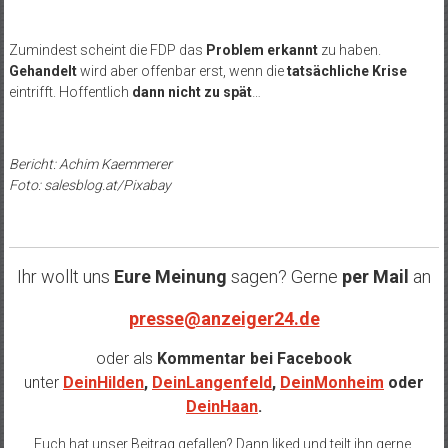
Zumindest scheint die FDP das
Problem erkannt
zu haben.
Gehandelt
wird aber offenbar erst, wenn die
tatsächliche Krise
eintrifft. Hoffentlich
dann nicht zu spät
…
Bericht: Achim Kaemmerer
Foto: salesblog.at/Pixabay
Ihr wollt uns
Eure Meinung
sagen? Gerne
per Mail
an
presse@anzeiger24.de
oder als
Kommentar bei
Facebook
unter
DeinHilden
,
DeinLangenfeld
,
DeinMonheim
oder
DeinHaan
.
Euch hat unser Beitrag gefallen? Dann liked und teilt ihn gerne.