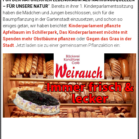
– FÜR UNSERE NATUR
“. Bereits in ihrer 1. Kinderparlamentssitzung
haben die Mädchen und Jungen beschlossen, sich für die
Baumpflanzung in der Gartenstadt einzusetzen, und schon so
einiges getan, wir haben berichtet
:
Kinderparlament pflanzte
Apfelbaum im Schillerpark
,
Das Kinderparlament möchte mit
Spenden mehr Obstbäume pflanzen
ode
r
Gegen das Grau in der
Stadt
. Jetzt laden sie zu einer gemeinsamen Pflanzaktion ein: