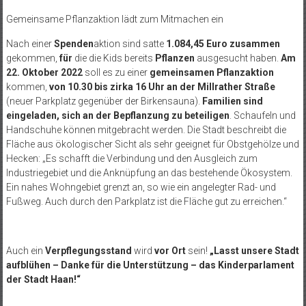
Gemeinsame Pflanzaktion lädt zum Mitmachen ein
Nach einer
Spenden
aktion sind satte
1.084,45 Euro zusammen
gekommen,
für
die die Kids bereits
Pflanzen
ausgesucht haben.
Am
22. Oktober 2022
soll es zu einer
gemeinsamen Pflanzaktion
kommen,
von 10.30 bis zirka 16 Uhr an der Millrather Straße
(neuer Parkplatz gegenüber der Birkensauna).
Familien sind
eingeladen, sich an der Bepflanzung zu beteiligen
. Schaufeln und
Handschuhe können mitgebracht werden. Die Stadt beschreibt die
Fläche aus ökologischer Sicht als sehr geeignet für Obstgehölze und
Hecken: „Es schafft die Verbindung und den Ausgleich zum
Industriegebiet und die Anknüpfung an das bestehende Ökosystem.
Ein nahes Wohngebiet grenzt an, so wie ein angelegter Rad- und
Fußweg. Auch durch den Parkplatz ist die Fläche gut zu erreichen.“
Auch ein
Verpflegungsstand
wird
vor Ort
sein!
„Lasst unsere Stadt
aufblühen – Danke für die Unterstützung – das Kinderparlament
der Stadt Haan!“