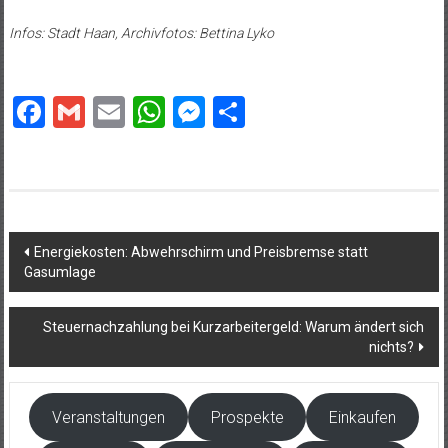
Infos: Stadt Haan, Archivfotos: Bettina Lyko
Facebook
Gmail
Email
WhatsApp
Messenger
Teilen
Beitragsnavigation
Energiekosten: Abwehrschirm und Preisbremse statt
Gasumlage
Steuernachzahlung bei Kurzarbeitergeld: Warum ändert sich
nichts?
Veranstaltungen
Prospekte
Einkaufen