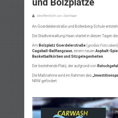
und Bolzplätze
Veröffentlicht von: DeinHaan
An Goerdelelerstraße und Bollenberg-Schule entste
Die Stadtverwaltung Haan startet in diesen Tagen d
Am
Bolzplatz Goerdelerstraße
(
großes Foto oben
Cageball-Ballfangzaun
, einem neuen
Asphalt-Spie
Basketballkörben und Sitzgelegenheiten
.
Der bestehende Platz, der aufgrund von
Rutschgefah
Die Maßnahme wird im Rahmen des
„Investitionsp
NRW gefördert.