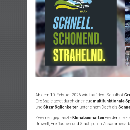
Ab dem 10. Februar 2026 wird auf dem Schulhof
Gr
Großspielgerät durch eine neue
multifunktionale S
und
Sitzmöglichkeiten
unter einem Dach als
Sonne
Zwei neu gepflanzte
Klimabaumarten
werden die Fl
Umwelt, Freiflächen und Stadtgrün in Zusammenarb