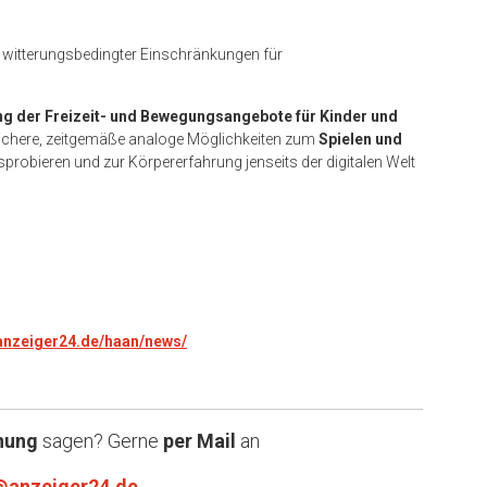
h witterungsbedingter Einschränkungen für
ng der Freizeit- und Bewegungsangebote für Kinder und
sichere, zeitgemäße analoge Möglichkeiten zum
Spielen und
robieren und zur Körpererfahrung jenseits der digitalen Welt
.anzeiger24.de/haan/news/
nung
sagen? Gerne
per Mail
an
@anzeiger24.de