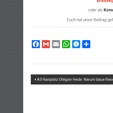
oder als
Komm
Euch hat unser Beitrag gefa
Facebook
Gmail
Email
WhatsApp
Messeng
Teilen
Beitragsnavigation
A3-Rastplatz Ohligser Heide: Warum blaue Ries