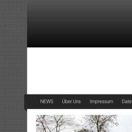
Zum
Inhalt
springen
DeinHaan
News
aus
Haan
NEWS
Über Uns
Impressum
Date