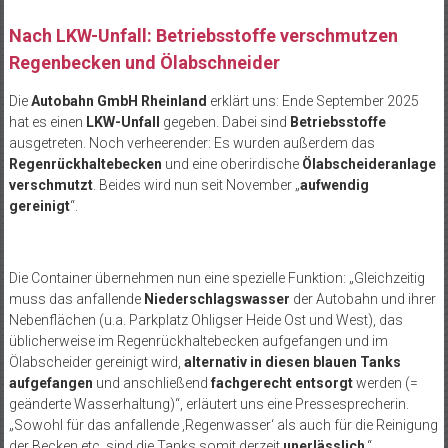
Nach LKW-Unfall: Betriebsstoffe verschmutzen
Regenbecken und Ölabschneider
Die
Autobahn GmbH Rheinland
erklärt uns: Ende September 2025
hat es einen
LKW-Unfall
gegeben. Dabei sind
Betriebsstoffe
ausgetreten. Noch verheerender: Es wurden außerdem das
Regenrückhaltebecken
und eine oberirdische
Ölabscheideranlage
verschmutzt
. Beides wird nun seit November „
aufwendig
gereinigt
“.
Die Container übernehmen nun eine spezielle Funktion: „Gleichzeitig
muss das anfallende
Niederschlagswasser
der Autobahn und ihrer
Nebenflächen (u.a. Parkplatz Ohligser Heide Ost und West), das
üblicherweise im Regenrückhaltebecken aufgefangen und im
Ölabscheider gereinigt wird,
alternativ in diesen blauen Tanks
aufgefangen
und anschließend
fachgerecht entsorgt
werden (=
geänderte Wasserhaltung)“, erläutert uns eine Pressesprecherin.
„Sowohl für das anfallende ‚Regenwasser‘ als auch für die Reinigung
der Becken etc. sind die Tanks somit derzeit
unerlässlich
.“