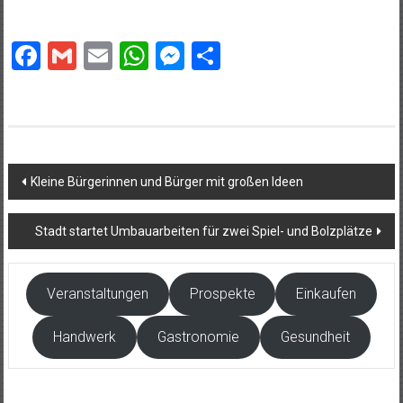
Facebook
Gmail
Email
WhatsApp
Messenger
Teilen
Beitragsnavigation
Kleine Bürgerinnen und Bürger mit großen Ideen
Stadt startet Umbauarbeiten für zwei Spiel- und Bolzplätze
Veranstaltungen
Prospekte
Einkaufen
Handwerk
Gastronomie
Gesundheit