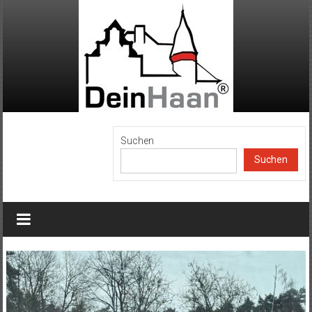
Zum
Inhalt
springen
DeinHaan
Suchen
Suchen
News
aus
Haan