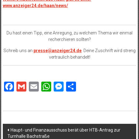
www.anzeiger24.de/haan/news/
Du hast einen Tipp, eine Anregung, zu welchem Thema wir einmal
recherchieren sollten?
Schreib uns an
presse@anzeiger24.de
. Deine Zuschrift wird streng
vertraulich behandelt!
Facebook
Gmail
Email
WhatsApp
Messenger
Teilen
Beitragsnavigation
Haupt- und Finanzausschuss berät über HTB-Antrag zur
Turnhalle Bachstraße