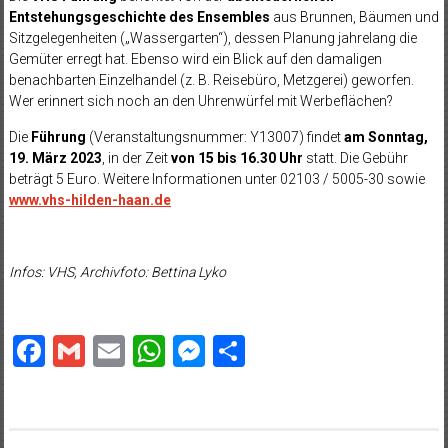
Entstehungsgeschichte des Ensembles
aus Brunnen, Bäumen und
Sitzgelegenheiten („Wassergarten“), dessen Planung jahrelang die
Gemüter erregt hat. Ebenso wird ein Blick auf den damaligen
benachbarten Einzelhandel (z. B. Reisebüro, Metzgerei) geworfen.
Wer erinnert sich noch an den Uhrenwürfel mit Werbeflächen?
Die
Führung
(Veranstaltungsnummer: Y13007) findet
am Sonntag,
19. März 2023
, in der Zeit
von 15 bis 16.30 Uhr
statt. Die Gebühr
beträgt 5 Euro.
Weitere Informationen unter 02103 / 5005-30 sowie
www.vhs-hilden-haan.de
Infos: VHS, Archivfoto: Bettina Lyko
Facebook
Gmail
Email
WhatsApp
Messenger
Teilen