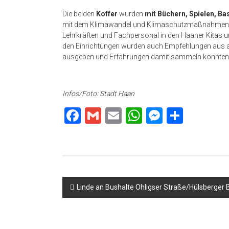
Die beiden
Koffer
wurden
mit Büchern, Spielen, Ba
mit dem Klimawandel und Klimaschutzmaßnahmen bes
Lehrkräften und Fachpersonal in den Haaner Kitas 
den Einrichtungen wurden auch Empfehlungen aus a
ausgeben und Erfahrungen damit sammeln konnten
Infos/Foto: Stadt Haan
Facebook
Gmail
Email
WhatsApp
Messeng
Teilen
Beitragsnavigation
Linde an Bushalte Ohligser Straße/Hülsberger B