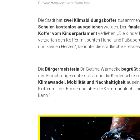
Veröffentlicht von: DeinHaan
Die Stadt hat
zwei Klimabildungskoffer
zusammenge
Schulen kostenlos ausgeliehen
werden. Den
final
Koffer vom Kinderparlament
verliehen: „Die Kin
verzierten den Koffer mit bunten Hand- und Fußabdr
und kleinen Herzen“, berichtet die städtische Press
Die
Bürgermeisterin
Dr. Bettina Warnecke
begrüßt
den Einrichtungen unterstützt und die Kinder setzen
Klimawandel, Mobilität und Nachhaltigkeit
auseina
Koffer mit der Förderung über die Kommunalrichtli
kann.“