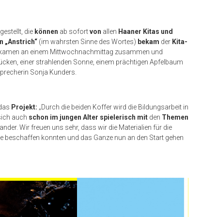
stellt, die
können
ab sofort
von
allen
Haaner Kitas und
en „Anstrich“
(im wahrsten Sinne des Wortes)
bekam
der
Kita-
der kamen an einem Mittwochnachmittag zusammen und
ücken, einer strahlenden Sonne, einem prächtigen Apfelbaum
esprecherin Sonja Kunders.
das
Projekt:
„Durch die beiden Koffer wird die Bildungsarbeit in
 sich auch
schon im jungen Alter spielerisch
mit
den
Themen
nder. Wir freuen uns sehr, dass wir die Materialien für die
nie beschaffen konnten und das Ganze nun an den Start gehen