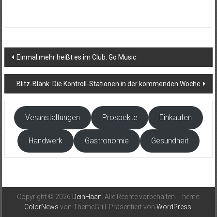
Beitragsnavigation
Einmal mehr heißt es im Club: Go Music
Blitz-Blank: Die Kontroll-Stationen in der kommenden Woche
Veranstaltungen
Prospekte
Einkaufen
Handwerk
Gastronomie
Gesundheit
Copyright © 2026
DeinHaan
. Alle Rechte vorbehalten. Theme:
ColorNews
von ThemeGrill. Präsentiert von
WordPress
.