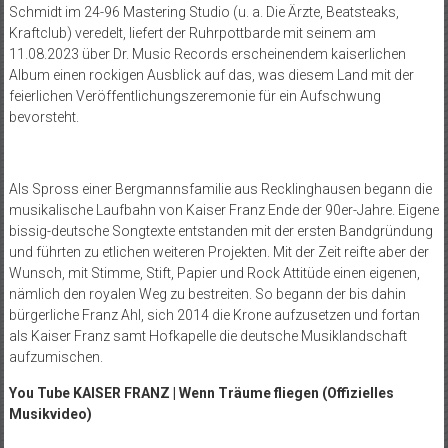
Schmidt im 24-96 Mastering Studio (u. a. Die Ärzte, Beatsteaks,
Kraftclub) veredelt, liefert der Ruhrpottbarde mit seinem am
11.08.2023 über Dr. Music Records erscheinendem kaiserlichen
Album einen rockigen Ausblick auf das, was diesem Land mit der
feierlichen Veröffentlichungszeremonie für ein Aufschwung
bevorsteht.
Als Spross einer Bergmannsfamilie aus Recklinghausen begann die
musikalische Laufbahn von Kaiser Franz Ende der 90er-Jahre. Eigene
bissig-deutsche Songtexte entstanden mit der ersten Bandgründung
und führten zu etlichen weiteren Projekten. Mit der Zeit reifte aber der
Wunsch, mit Stimme, Stift, Papier und Rock Attitüde einen eigenen,
nämlich den royalen Weg zu bestreiten. So begann der bis dahin
bürgerliche Franz Ahl, sich 2014 die Krone aufzusetzen und fortan
als Kaiser Franz samt Hofkapelle die deutsche Musiklandschaft
aufzumischen.
You Tube KAISER FRANZ | Wenn Träume fliegen (Offizielles
Musikvideo)