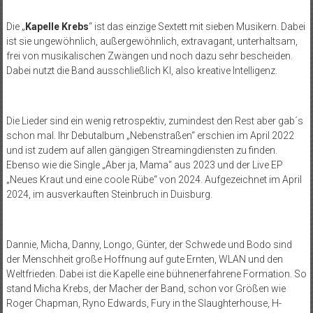
Die „
Kapelle Krebs
“ ist das einzige Sextett mit sieben Musikern. Dabei
ist sie ungewöhnlich, außergewöhnlich, extravagant, unterhaltsam,
frei von musikalischen Zwängen und noch dazu sehr bescheiden.
Dabei nutzt die Band ausschließlich KI, also kreative Intelligenz.
Die Lieder sind ein wenig retrospektiv, zumindest den Rest aber gab´s
schon mal. Ihr Debutalbum „Nebenstraßen“ erschien im April 2022
und ist zudem auf allen gängigen Streamingdiensten zu finden.
Ebenso wie die Single „Aber ja, Mama“ aus 2023 und der Live EP
„Neues Kraut und eine coole Rübe“ von 2024. Aufgezeichnet im April
2024, im ausverkauften Steinbruch in Duisburg.
Dannie, Micha, Danny, Longo, Günter, der Schwede und Bodo sind
der Menschheit große Hoffnung auf gute Ernten, WLAN und den
Weltfrieden. Dabei ist die Kapelle eine bühnenerfahrene Formation. So
stand Micha Krebs, der Macher der Band, schon vor Größen wie
Roger Chapman, Ryno Edwards, Fury in the Slaughterhouse, H-