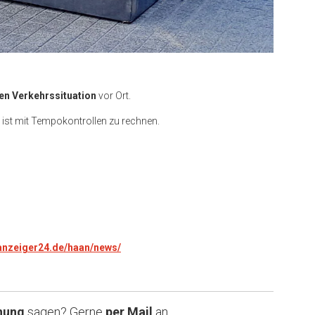
en Verkehrssituation
vor Ort.
 ist mit Tempokontrollen zu rechnen.
.anzeiger24.de/haan/news/
nung
sagen? Gerne
per Mail
an