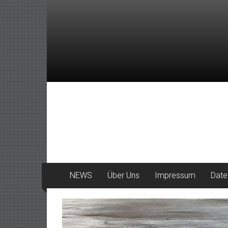
Zum
Inhalt
springen
DeinHaan
News
aus
Haan
NEWS
Über Uns
Impressum
Date