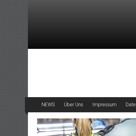
Zum
Inhalt
springen
DeinHaan
News
aus
Haan
NEWS
Über Uns
Impressum
Date