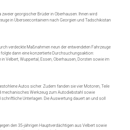
ma zweier georgischer Brüder in Oberhausen. Ihnen wird
zeuge in Überseecontainern nach Georgien und Tadschikistan
 durch verdeckte Maßnahmen neun der entwendeten Fahrzeuge
, folgte dann eine konzertierte Durchsuchungsaktion:
in Velbert, Wuppertal, Essen, Oberhausen, Dorsten sowie im
gestohlene Autos sicher. Zudem fanden sie vier Motoren, Teile
 und mechanisches Werkzeug zum Autodiebstahl sowie
chriftliche Unterlagen. Die Auswertung dauert an und soll
 – gegen den 35-jährigen Hauptverdächtigen aus Velbert sowie