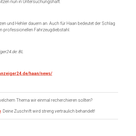
sitzen nun in Untersuchungshaft.
zen und Hehler dauern an. Auch für Haan bedeutet der Schlag
n professionellen Fahrzeugdiebstahl.
iger24.de: BL
.anzeiger24.de/haan/news/
 welchem Thema wir einmal recherchieren sollten?
e
. Deine Zuschrift wird streng vertraulich behandelt!