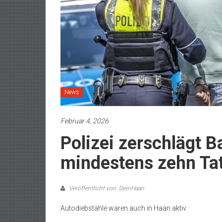
News
Februar 4, 2026
Polizei zerschlägt B
mindestens zehn Ta
Veröffentlicht von: DeinHaan
Autodiebstähle waren auch in Haan aktiv