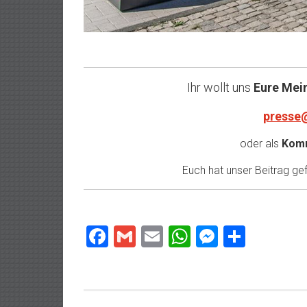
Ihr wollt uns
Eure Mei
presse
oder als
Komm
Euch hat unser Beitrag gefa
Facebook
Gmail
Email
WhatsApp
Messeng
Teilen