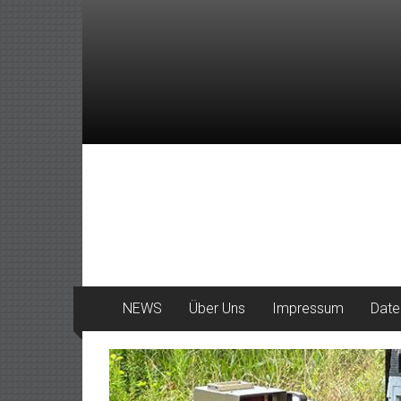
Zum
Inhalt
springen
DeinHaan
News
aus
Haan
NEWS
Über Uns
Impressum
Date