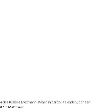
te
des Kreises Mettmann stehen in der 25. Kalenderwoche an
B7 in Mettmann
.