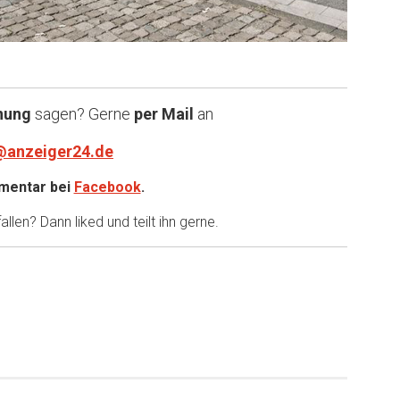
nung
sagen? Gerne
per Mail
an
@anzeiger24.de
entar bei
Facebook
.
llen? Dann liked und teilt ihn gerne.
er