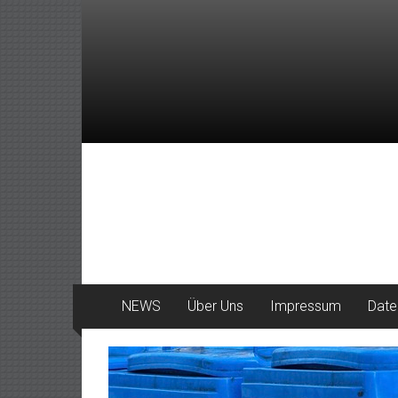
Zum
Inhalt
springen
DeinHaan
News
aus
Haan
NEWS
Über Uns
Impressum
Date