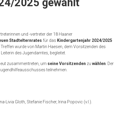
024/2025 gewählt
reterinnen und -vertreter der 18 Haaner
euen Stadtelternrates
für das
Kindergartenjahr 2024/2025
Treffen wurde von Martin Haesen, dem Vorsitzenden des
 Leiterin des Jugendamtes, begleitet.
eut zusammentreten, um
seine Vorsitzenden
zu
wählen
. Der
s Jugendhilfeausschusses teilnehmen.
Livia Gloth, Stefanie Fischer, Irina Popovic (v.l.).