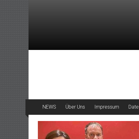
Zum
Inhalt
springen
DeinHaan
News
aus
Haan
NEWS
Über Uns
Impressum
Date