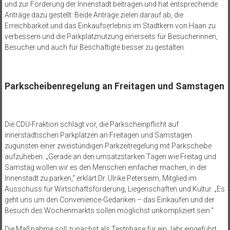
und zur Förderung der Innenstadt beitragen und hat entsprechende
Anträge dazu gestellt: Beide Anträge zielen darauf ab, die
Erreichbarkeit und das Einkaufserlebnis im Stadtkern von Haan zu
verbessern und die Parkplatznutzung einerseits für Besucherinnen,
Besucher und auch für Beschäftigte besser zu gestalten.
Parkscheibenregelung an Freitagen und Samstagen
Die CDU-Fraktion schlägt vor, die Parkscheinpflicht auf
innerstädtischen Parkplätzen an Freitagen und Samstagen
zugunsten einer zweistündigen Parkzeitregelung mit Parkscheibe
aufzuheben. „Gerade an den umsatzstarken Tagen wie Freitag und
Samstag wollen wir es den Menschen einfacher machen, in der
Innenstadt zu parken,“ erklärt Dr. Ulrike Peterseim, Mitglied im
Ausschuss für Wirtschaftsförderung, Liegenschaften und Kultur. „Es
geht uns um den Convenience-Gedanken – das Einkaufen und der
Besuch des Wochenmarkts sollen möglichst unkompliziert sein.“
Die Maßnahme soll zunächst als Testphase für ein Jahr eingeführt