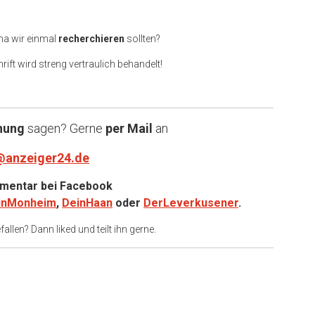
ma wir einmal
recherchieren
sollten?
rift wird streng vertraulich behandelt!
nung
sagen? Gerne
per Mail
an
@anzeiger24.de
entar bei
Facebook
inMonheim
,
DeinHaan
oder
DerLeverkusener
.
allen? Dann liked und teilt ihn gerne.
er