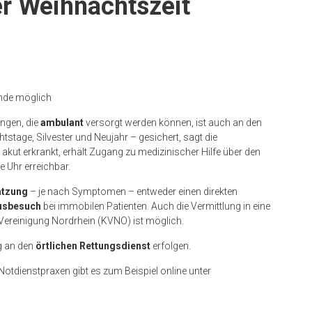
er Weihnachtszeit
unde möglich
ungen, die
ambulant
versorgt werden können, ist auch an den
tstage, Silvester und Neujahr – gesichert, sagt die
r akut erkrankt, erhält Zugang zu medizinischer Hilfe über den
e Uhr erreichbar.
ätzung
– je nach Symptomen – entweder einen direkten
usbesuch
bei immobilen Patienten. Auch die Vermittlung in eine
 Vereinigung Nordrhein (KVNO) ist möglich.
ng an den
örtlichen Rettungsdienst
erfolgen.
otdienstpraxen gibt es zum Beispiel online unter