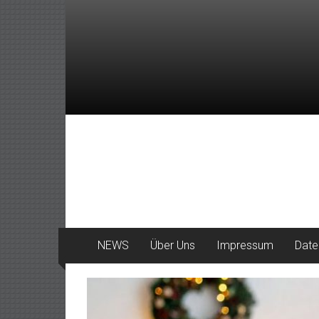
Zum
Inhalt
springen
DeinHaan
News
aus
Haan
NEWS
Über Uns
Impressum
Date