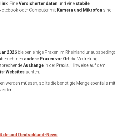
link
. Eine
Versichertendaten
und eine
stabile
 Notebook oder Computer mit
Kamera und Mikrofon
sind
uar 2026
bleiben einige Praxen im Rheinland urlaubsbedingt
n übernehmen
andere Praxen vor Ort
die Vertretung.
ntsprechende
Aushänge
in der Praxis, Hinweise auf dem
is-Websites
achten.
 werden müssen, sollte die benötigte Menge ebenfalls mit
erden.
24.de und Deutschland-News