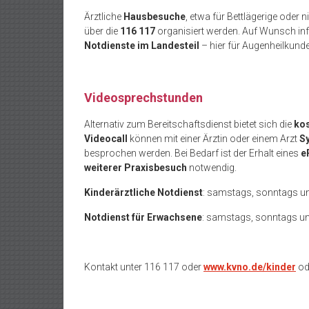
Ärztliche
Hausbesuche
, etwa für Bettlägerige oder 
über die
116 117
organisiert werden. Auf Wunsch info
Notdienste im Landesteil
– hier f
ür Augenheilkunde
Videosprechstunden
Alternativ zum Bereitschaftsdienst bietet sich die
ko
Videocall
können mit einer Ärztin oder einem Arzt
S
besprochen werden. Bei Bedarf ist der Erhalt eines
e
weiterer Praxisbesuch
notwendig.
Kinderärztliche Notdienst
: samstags, sonntags un
Notdienst für Erwachsene
: samstags, sonntags und
Kontakt unter 116 117 oder
www.kvno.de/kinder
od