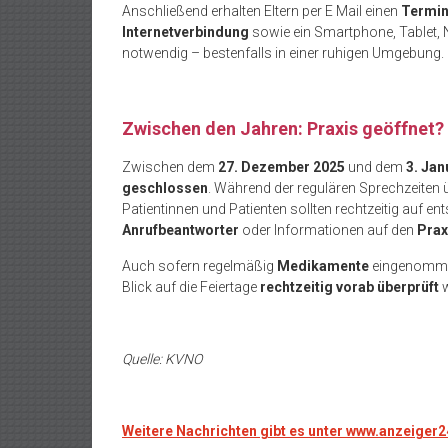
Anschließend erhalten Eltern per E Mail einen
Termin
Internetverbindung
sowie ein Smartphone, Tablet,
notwendig
– bestenfalls in einer ruhigen Umgebung.
Zwischen den Jahren: Praxis ge
öffnet?
Zwischen dem
27. Dezember 2025
und dem
3. Jan
geschlossen
. Während der regulären Sprechzeite
Patientinnen und Patienten sollten rechtzeitig auf e
Anrufbeantworter
oder Informationen auf den
Prax
Auch sofern regelmäßig
Medikamente
eingenommen
Blick auf die Feiertage
rechtzeitig vorab überprüft
w
Quelle: KVNO
Weitere Nachrichten gibt es unter www.anzeiger