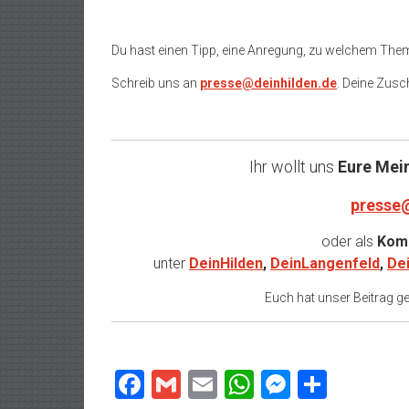
Du hast einen Tipp, eine Anregung, zu welchem The
Schreib uns an
presse@deinhilden.de
. Deine Zusch
Ihr wollt uns
Eure Mei
presse
oder als
Komm
unter
DeinHilden
,
DeinLangenfeld
,
De
Euch hat unser Beitrag gef
Facebook
Gmail
Email
WhatsApp
Messeng
Teilen