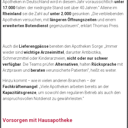
Apotheken in Deutschland wird in diesem Jahr voraussichtlich
unter
17.000
fallen: der niedrigste Stand seit
über 40 Jahren.“ Alleine im
Rheinland
sei die Zahl auf
unter 2.000
gesunken.
„Die verbleibenden
Apotheken versuchen, mit
l
ängeren Öffnungszeiten
und einem
erweiterten Botendienst
gegenzusteuern“, erklärt Thomas Preis.
Auch die
Lieferengpässe
bereiten den Apotheken Sorge:
„Immer
wieder sind
wichtige Arzneimittel
, darunter Antibiotika,
Schmerzmittel oder Kinderarzneien,
nicht oder nur schwer
verf
ügbar
. Die Teams prüfen
Alternativen
, halten
Rücksprache
mit
Arztpraxen und
beraten
verunsicherte Patienten“, heißt es weiter.
Hinzu kommt
– wie in vielen anderen Branchen – der
Fachkr
äftemangel
:
„Viele Apotheken arbeiten bereits an der
Kapazit
ätsgrenze
, um sowohl den regulären Betrieb als auch den
anspruchsvollen Notdienst zu gewährleisten.“
Vorsorgen mit Hausapotheke