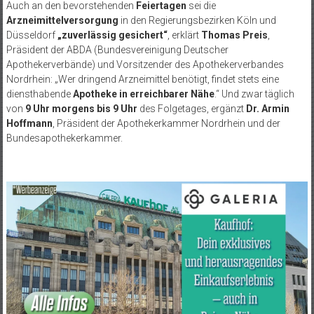
Auch an den bevorstehenden
Feiertagen
sei die
Arzneimittelversorgung
in den Regierungsbezirken K
öln und
Düsseldorf
„zuverl
ässig gesichert“
, erklärt
Thomas Preis
,
Präsident der ABDA (Bundesvereinigung Deutscher
Apothekerverbände) und Vorsitzender des Apothekerverbandes
Nordrhein:
„Wer dringend Arzneimittel ben
ötigt, findet stets eine
diensthabende
Apotheke in erreichbarer Nähe
.“ Und zwar t
äglich
von
9 Uhr morgens bis 9 Uhr
des Folgetages, ergänzt
Dr. Armin
Hoffmann
, Präsident der Apothekerkammer Nordrhein und der
Bundesapothekerkammer.