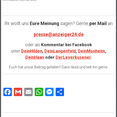
Ihr wollt uns
Eure Meinung
sagen? Gerne
per Mail
an
presse@anzeiger24.de
oder als
Kommentar bei
Facebook
unter
DeinHilden
,
DeinLangenfeld
,
DeinMonheim
,
DeinHaan
oder
DerLeverkusener
.
Euch hat unser Beitrag gefallen? Dann liked und teilt ihn gerne.
Facebook
Gmail
Email
WhatsApp
Messenger
Teilen