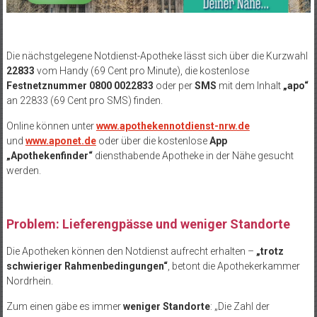
Die nächstgelegene Notdienst-Apotheke lässt sich über die Kurzwahl
22833
vom Handy (69 Cent pro Minute), die kostenlose
Festnetznummer 0800 0022833
oder per
SMS
mit dem Inhalt
„apo“
an 22833 (69 Cent pro SMS) finden.
Online können unter
www.apothekennotdienst-nrw.de
und
www.aponet.de
oder über
die kostenlose
App
„Apothekenfinder“
diensthabende Apotheke in der Nähe gesucht
werden.
Problem: Lieferengpässe und weniger Standorte
Die Apotheken können den Notdienst aufrecht erhalten
–
„trotz
schwieriger Rahmenbedingungen“
, betont die Apothekerkammer
Nordrhein.
Zum einen g
äbe es immer
weniger Standorte
:
„Die Zahl der