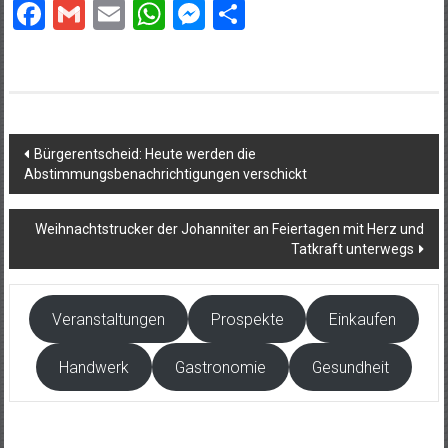
Facebook
Gmail
Email
WhatsApp
Messenger
Teilen
Beitragsnavigation
Bürgerentscheid: Heute werden die
Abstimmungsbenachrichtigungen verschickt
Weihnachtstrucker der Johanniter an Feiertagen mit Herz und
Tatkraft unterwegs
Veranstaltungen
Prospekte
Einkaufen
Handwerk
Gastronomie
Gesundheit