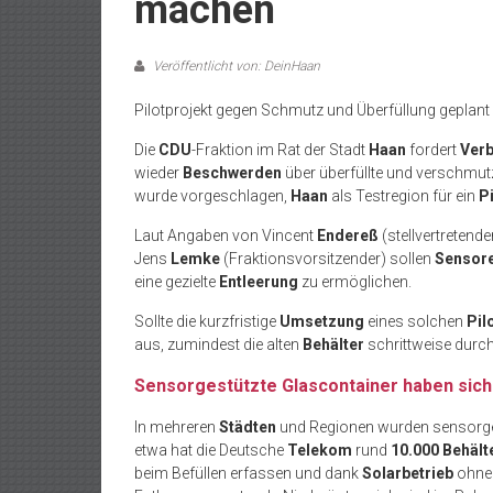
machen
Veröffentlicht von: DeinHaan
Pilotprojekt gegen Schmutz und Überfüllung geplant
Die
CDU
-Fraktion im Rat der Stadt
Haan
fordert
Ver
wieder
Beschwerden
über überfüllte und verschmutz
wurde vorgeschlagen,
Haan
als Testregion für ein
P
Laut Angaben von Vincent
Endereß
(stellvertretend
Jens
Lemke
(Fraktionsvorsitzender) sollen
Sensor
eine gezielte
Entleerung
zu ermöglichen.
Sollte die kurzfristige
Umsetzung
eines solchen
Pil
aus, zumindest die alten
Behälter
schrittweise durc
Sensorgestützte Glascontainer haben sic
In mehreren
Städten
und Regionen wurden sensorg
etwa hat die Deutsche
Telekom
rund
10.000 Behält
beim Befüllen erfassen und dank
Solarbetrieb
ohne 