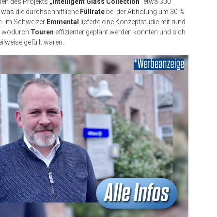
men des Projekts
„Intelligent Glass Collection
“ etwa 300
 was die durchschnittliche
Füllrate
bei der Abholung um 30 %
e. Im Schweizer
Emmental
lieferte eine Konzeptstudie mit rund
T, wodurch
Touren
effizienter geplant werden konnten und sich
eilweise gefüllt waren.