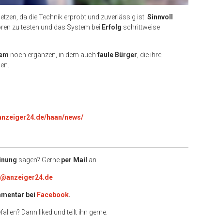
tzen, da die Technik erprobt und zuverlässig ist.
Sinnvoll
en zu testen und das System bei
Erfolg
schrittweise
tem
noch ergänzen, in dem auch
faule Bürger
, die ihre
en.
.anzeiger24.de/haan/news/
inung
sagen? Gerne
per Mail
an
e@anzeiger24.de
mentar bei
Facebook
.
allen? Dann liked und teilt ihn gerne.