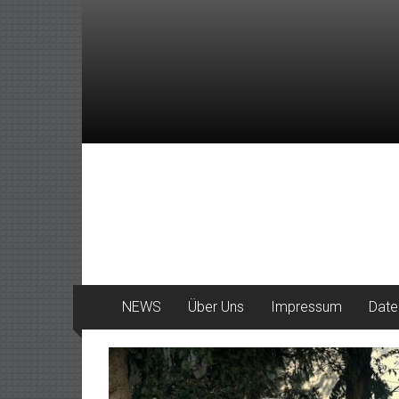
Zum
Inhalt
springen
DeinHaan
News
aus
Haan
NEWS
Über Uns
Impressum
Date