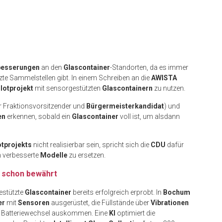
besserungen
an den
Glascontainer
-Standorten, da es immer
te Sammelstellen gibt. In einem Schreiben an die
AWISTA
ilotprojekt
mit sensorgestützten
Glascontainern
zu nutzen.
er Fraktionsvorsitzender und
Bürgermeisterkandidat
) und
en
erkennen, sobald ein
Glascontainer
voll ist, um alsdann
otprojekts
nicht realisierbar sein, spricht sich die
CDU
dafür
h verbesserte
Modelle
zu ersetzen.
h schon bewährt
estützte
Glascontainer
bereits erfolgreich erprobt. In
Bochum
er
mit
Sensoren
ausgerüstet, die Füllstände über
Vibrationen
Batteriewechsel auskommen. Eine
KI
optimiert die