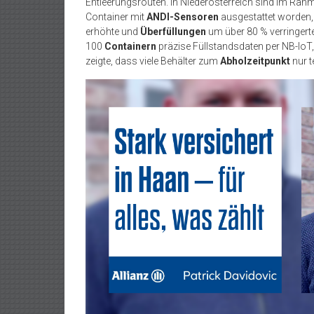
Entleerungsrouten. In Niederösterreich sind im Rah
Container mit
ANDI-Sensoren
ausgestattet worden,
erhöhte und
Überfüllungen
um über 80 % verringert
100
Containern
präzise Füllstandsdaten per NB-Io
zeigte, dass viele Behälter zum
Abholzeitpunkt
nur t