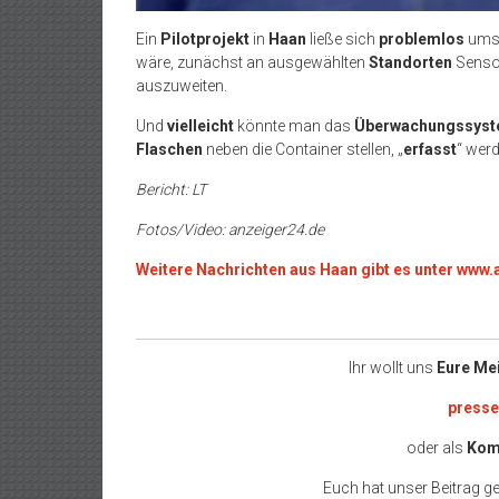
Ein
Pilotprojekt
in
Haan
ließe sich
problemlos
umse
wäre, zunächst an ausgewählten
Standorten
Sensor
auszuweiten.
Und
vielleicht
könnte man das
Überwachungssys
Flaschen
neben die Container stellen, „
erfasst
“ werd
Bericht: LT
Fotos/Video: anzeiger24.de
Weitere Nachrichten aus Haan gibt es unter www
Ihr wollt uns
Eure Me
press
oder als
Kom
Euch hat unser Beitrag gef