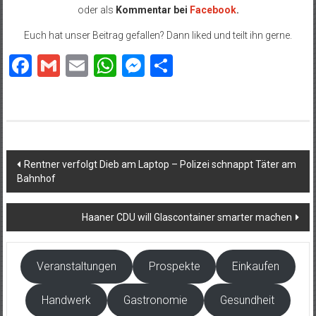
oder als
Kommentar bei
Facebook
.
Euch hat unser Beitrag gefallen? Dann liked und teilt ihn gerne.
Facebook
Gmail
Email
WhatsApp
Messenger
Teilen
Beitragsnavigation
Rentner verfolgt Dieb am Laptop – Polizei schnappt Täter am
Bahnhof
Haaner CDU will Glascontainer smarter machen
Veranstaltungen
Prospekte
Einkaufen
Handwerk
Gastronomie
Gesundheit