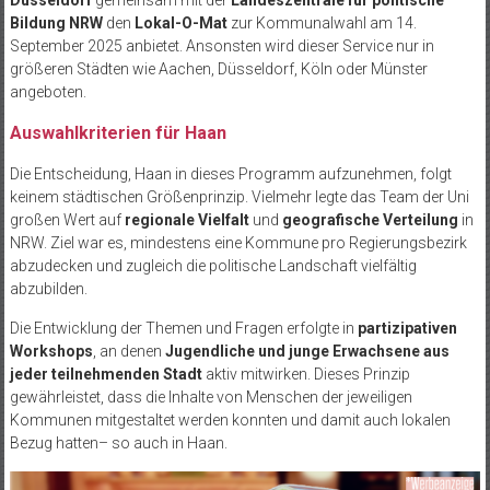
Düsseldorf
gemeinsam mit der
Landeszentrale für politische
Bildung NRW
den
Lokal-O-Mat
zur Kommunalwahl am 14.
September 2025 anbietet. Ansonsten wird dieser Service nur in
größeren Städten wie Aachen, Düsseldorf, Köln oder Münster
angeboten.
Auswahlkriterien für Haan
Die Entscheidung, Haan in dieses Programm aufzunehmen, folgt
keinem städtischen Größenprinzip. Vielmehr legte das Team der Uni
großen Wert auf
regionale Vielfalt
und
geografische Verteilung
in
NRW. Ziel war es, mindestens eine Kommune pro Regierungsbezirk
abzudecken und zugleich die politische Landschaft vielfältig
abzubilden.
Die Entwicklung der Themen und Fragen erfolgte in
partizipativen
Workshops
, an denen
Jugendliche und junge Erwachsene aus
jeder teilnehmenden Stadt
aktiv mitwirken. Dieses Prinzip
gewährleistet, dass die Inhalte von Menschen der jeweiligen
Kommunen mitgestaltet werden konnten und damit auch lokalen
Bezug hatten– so auch in Haan.