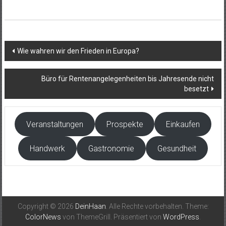
Beitragsnavigation
Wie wahren wir den Frieden in Europa?
Büro für Rentenangelegenheiten bis Jahresende nicht
besetzt
Veranstaltungen
Prospekte
Einkaufen
Handwerk
Gastronomie
Gesundheit
Copyright © 2026
DeinHaan
. Alle Rechte vorbehalten. Theme:
ColorNews
von ThemeGrill. Präsentiert von
WordPress
.