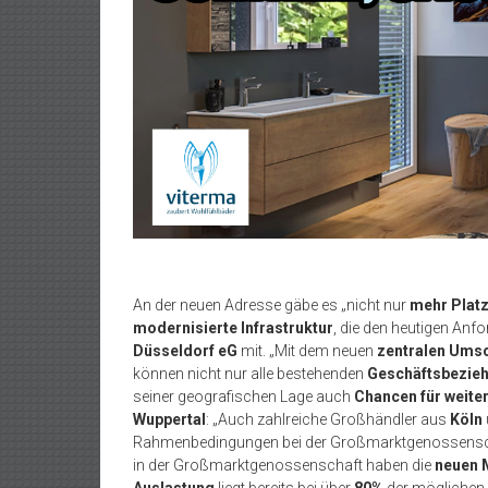
An der neuen Adresse gäbe es „nicht nur
mehr Plat
modernisierte Infrastruktur
, die den heutigen Anfo
Düsseldorf eG
mit. „Mit dem neuen
zentralen Umsc
können nicht nur alle bestehenden
Geschäftsbezieh
seiner geografischen Lage auch
Chancen für weit
Wuppertal
: „Auch zahlreiche Großhändler aus
Köln
Rahmenbedingungen bei der Großmarktgenossenschaft
in der Großmarktgenossenschaft haben die
neuen 