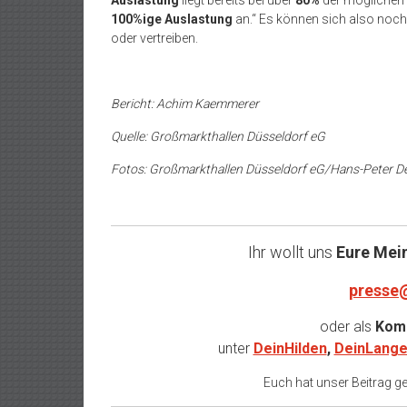
Auslastung
liegt bereits bei über
80%
der möglichen 
100%ige Auslastung
an.“ Es können sich also noch
oder vertreiben.
Bericht: Achim Kaemmerer
Quelle: Großmarkthallen Düsseldorf eG
Fotos: Großmarkthallen Düsseldorf eG/Hans-Peter D
Ihr wollt uns
Eure Mei
presse
oder als
Komm
unter
DeinHilden
,
DeinLange
Euch hat unser Beitrag gef