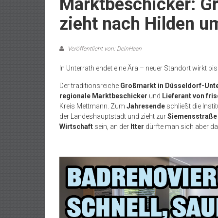
Marktbeschicker: G
zieht nach Hilden u
Veröffentlicht von: DeinHaan
In Unterrath endet eine Ära – neuer Standort wirkt b
Der traditionsreiche
Großmarkt in Düsseldorf-Unt
regionale Marktbeschicker
und
Lieferant von fr
Kreis Mettmann. Zum
Jahresende
schließt die Inst
der Landeshauptstadt und zieht zur
Siemensstraße 
Wirtschaft
sein, an der
Itter
dürfte man sich aber d