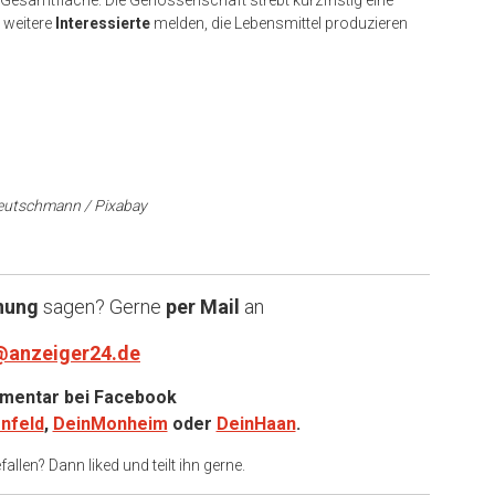
Gesamtfläche. Die Genossenschaft strebt kurzfristig eine
 weitere
Interessierte
melden, die Lebensmittel produzieren
eutschmann / Pixabay
nung
sagen? Gerne
per Mail
an
@anzeiger24.de
entar bei
Facebook
nfeld
,
DeinMonheim
oder
DeinHaan
.
allen? Dann liked und teilt ihn gerne.