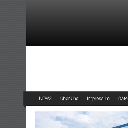
Zum
Inhalt
springen
DeinHaan
News
aus
Haan
NEWS
Über Uns
Impressum
Date