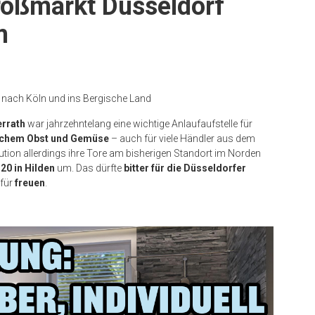
roßmarkt Düsseldorf
m
is nach Köln und ins Bergische Land
errath
war jahrzehntelang eine wichtige Anlaufaufstelle für
ischem Obst und Gemüse
– auch für viele Händler aus dem
itution allerdings ihre Tore am bisherigen Standort im Norden
20 in Hilden
um. Das dürfte
bitter für die Düsseldorfer
afür
freuen
.