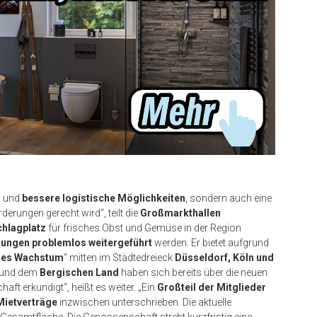
z
und
bessere logistische Möglichkeiten
, sondern auch eine
rderungen gerecht wird“, teilt die
Großmarkthallen
hlagplatz
für frisches Obst und Gemüse in der Region
ungen problemlos weitergeführt
werden. Er bietet aufgrund
eres Wachstum
“ mitten im Städtedreieck
Düsseldorf, Köln und
und dem
Bergischen Land
haben sich bereits über die neuen
 erkundigt“, heißt es weiter. „Ein
Großteil der Mitglieder
Mietverträge
inzwischen unterschrieben. Die aktuelle