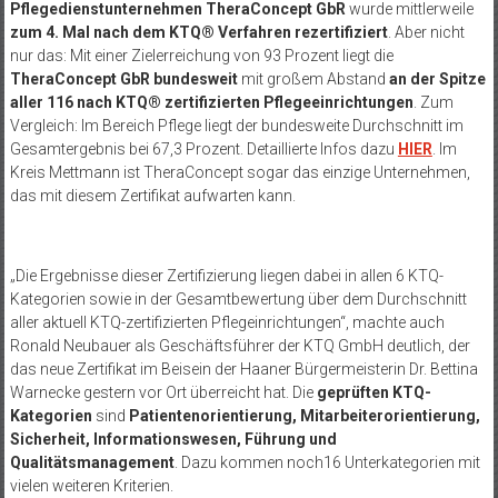
Pflegedienstunternehmen TheraConcept GbR
wurde mittlerweile
zum 4. Mal nach dem KTQ® Verfahren rezertifiziert
. Aber nicht
nur das: Mit einer Zielerreichung von 93 Prozent liegt die
TheraConcept GbR bundesweit
mit großem Abstand
an der Spitze
aller 116 nach KTQ® zertifizierten Pflegeeinrichtungen
. Zum
Vergleich: Im Bereich Pflege liegt der bundesweite Durchschnitt im
Gesamtergebnis bei 67,3 Prozent. Detaillierte Infos dazu
HIER
. Im
Kreis Mettmann ist TheraConcept sogar das einzige Unternehmen,
das mit diesem Zertifikat aufwarten kann.
„Die Ergebnisse dieser Zertifizierung liegen dabei in allen 6 KTQ-
Kategorien sowie in der Gesamtbewertung über dem Durchschnitt
aller aktuell KTQ-zertifizierten Pflegeinrichtungen“, machte auch
Ronald Neubauer als Geschäftsführer der KTQ GmbH deutlich, der
das neue Zertifikat im Beisein der Haaner Bürgermeisterin Dr. Bettina
Warnecke gestern vor Ort überreicht hat. Die
geprüften KTQ-
Kategorien
sind
Patientenorientierung, Mitarbeiterorientierung,
Sicherheit, Informationswesen, Führung und
Qualitätsmanagement
. Dazu kommen noch16 Unterkategorien mit
vielen weiteren Kriterien.