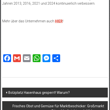
Jahren 2013, 2016, 2021 und 2024 kontinuierlich verbessern.
Mehr über das Unternehmen auch
HIER
!
Facebook
Gmail
Email
WhatsApp
Messenger
Teilen
Beitragsnavigation
Bolzplatz Hasenhaus gesperrt! Warum?
Frisches Obst und Gemüse für Marktbeschicker: Großmarkt