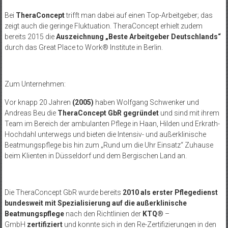
Bei
TheraConcept
trifft man dabei auf einen Top-Arbeitgeber; das
zeigt auch die geringe Fluktuation. TheraConcept erhielt zudem
bereits 2015 die
Auszeichnung „Beste Arbeitgeber Deutschlands“
durch das Great Place to Work® Institute in Berlin.
Zum Unternehmen:
Vor knapp 20 Jahren
(2005)
haben Wolfgang Schwenker und
Andreas Beu die
TheraConcept GbR gegründet
und sind mit ihrem
Team im Bereich der ambulanten Pflege in Haan, Hilden und Erkrath-
Hochdahl unterwegs und bieten die Intensiv- und außerklinische
Beatmungspflege bis hin zum „Rund um die Uhr Einsatz“ Zuhause
beim Klienten in Düsseldorf und dem Bergischen Land an.
Die TheraConcept GbR wurde bereits
2010 als erster Pflegedienst
bundesweit mit Spezialisierung auf die außerklinische
Beatmungspflege
nach den Richtlinien der
KTQ®
–
GmbH
zertifiziert
und konnte sich in den Re-Zertifizierungen in den