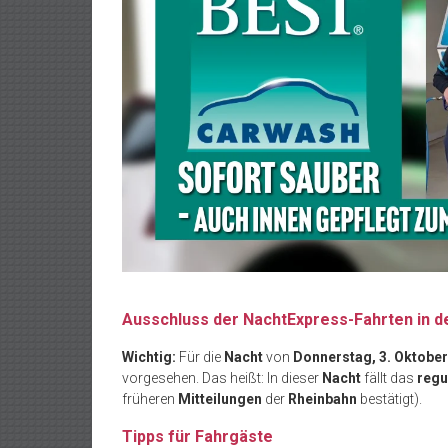
Ausschluss der NachtExpress-Fahrten in de
Wichtig:
Für die
Nacht
von
Donnerstag, 3. Oktober
vorgesehen. Das heißt: In dieser
Nacht
fällt das
regu
früheren
Mitteilungen
der
Rheinbahn
bestätigt).
Tipps für Fahrgäste