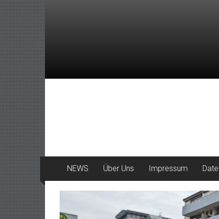
Zum
Inhalt
springen
DeinHaan
News
aus
Haan
NEWS
Über Uns
Impressum
Date