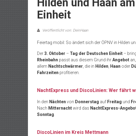
Hilden und Haan am
Einheit
Veröffentlicht von: DeinHaan
Feiertag mobil: So ändert sich der ÖPNV in Hilden 
Der
3. Oktober
–
Tag der Deutschen Einheit
– bring
Rheinbahn
passt aus diesem Grund ihr
Angebot
an,
allem
Nachtschwärmer
, die in
Hilden
,
Haan
oder
Dü
Fahrzeiten
profitieren.
NachtExpress und DiscoLinien: Wer fährt 
In den
Nächten
von
Donnerstag
auf
Freitag
und
Fr
Nach
Mitternacht
wird das
NachtExpress-Angebo
Sonntag
.
DiscoLinien im Kreis Mettmann