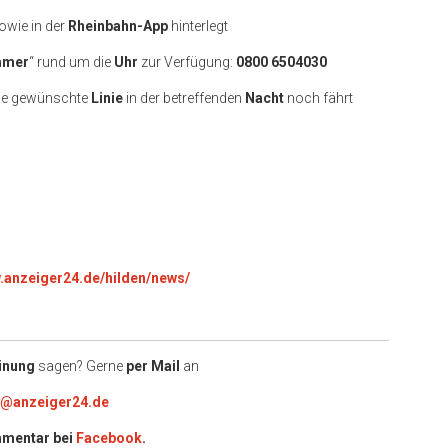
owie in der
Rheinbahn-App
hinterlegt
mmer
“ rund um die
Uhr
zur Verfügung:
0800 6504030
die gewünschte
Linie
in der betreffenden
Nacht
noch fährt
w.anzeiger24.de/hilden/news/
inung
sagen? Gerne
per Mail
an
e@anzeiger24.de
mentar bei
Facebook
.