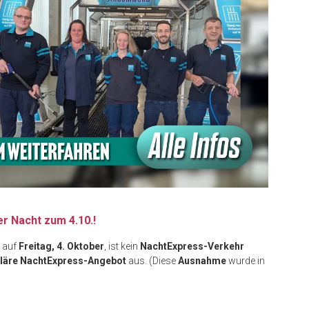
r Nacht zum 4.10.!
auf
Freitag, 4. Oktober
, ist kein
NachtExpress-Verkehr
läre NachtExpress-Angebot
aus. (Diese
Ausnahme
wurde in