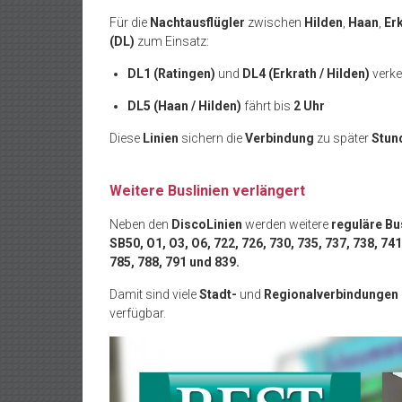
Für die
Nachtausflügler
zwischen
Hilden
,
Haan
,
Er
(DL)
zum Einsatz:
DL1 (Ratingen)
und
DL4 (Erkrath / Hilden)
verke
DL5 (Haan / Hilden)
fährt bis
2 Uhr
Diese
Linien
sichern die
Verbindung
zu später
Stun
Weitere Buslinien verlängert
Neben den
DiscoLinien
werden weitere
reguläre Bu
SB50, O1, O3, O6, 722, 726, 730, 735, 737, 738, 741,
785, 788, 791 und 839.
Damit sind viele
Stadt-
und
Regionalverbindungen
verfügbar.