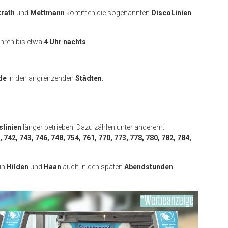
krath
und
Mettmann
kommen die sogenannten
DiscoLinien
hren bis etwa
4 Uhr nachts
de
in den angrenzenden
Städten
.
slinien
länger betrieben. Dazu zählen unter anderem:
 742, 743, 746, 748, 754, 761, 770, 773, 778, 780, 782, 784,
in
Hilden
und
Haan
auch in den späten
Abendstunden