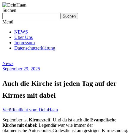
Zum
Inhalt
Suchen
springen
DeinHaan
Suchen
Menü
News
NEWS
aus
Über Uns
Haan
Impressum
Datenschutzerklärung
News
September 29, 2025
Auch die Kirche ist jeden Tag auf der
Kirmes mit dabei
Veröffentlicht von: DeinHaan
September ist
Kirmeszeit
! Und da ist auch die
Evangelische
Kirche mit dabei:
Legendär war wie immer der
ökumenische Autoscooter-Gottesdienst am gestrigen Kirmesmotag.