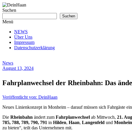
Zum
Inhalt
Suchen
springen
DeinHaan
Suchen
Menü
News
NEWS
aus
Über Uns
Haan
Impressum
Datenschutzerklärung
News
August 13, 2024
Fahrplanwechsel der Rheinbahn: Das ände
Veröffentlicht von: DeinHaan
Neues Linienkonzept in Monheim – darauf müssen sich Fahrgäste eins
Die
Rheinbahn
ändert zum
Fahrplanwechsel
ab Mittwoch,
21. Aug
785, 788, 789, 790, 791
in
Hilden
,
Haan
,
Langenfeld
und
Monhei
zu bieten“, teilt das Unternehmen mit.