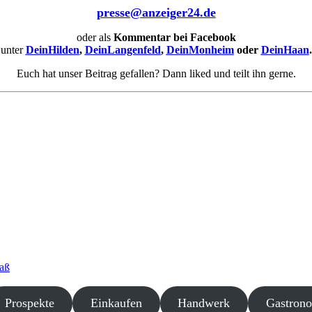
presse@anzeiger24.de
oder als
Kommentar bei
Facebook
unter
DeinHilden
,
DeinLangenfeld
,
DeinMonheim
oder
DeinHaan
.
Euch hat unser Beitrag gefallen? Dann liked und teilt ihn gerne.
paß
Prospekte
Einkaufen
Handwerk
Gastron