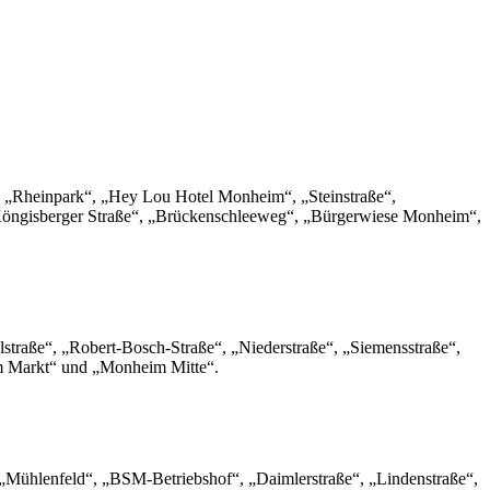
“, „Rheinpark“, „Hey Lou Hotel Monheim“, „Steinstraße“,
 „Köngisberger Straße“, „Brückenschleeweg“, „Bürgerwiese Monheim“,
lstraße“, „Robert-Bosch-Straße“, „Niederstraße“, „Siemensstraße“,
m Markt“ und „Monheim Mitte“.
 „Mühlenfeld“, „BSM-Betriebshof“, „Daimlerstraße“, „Lindenstraße“,