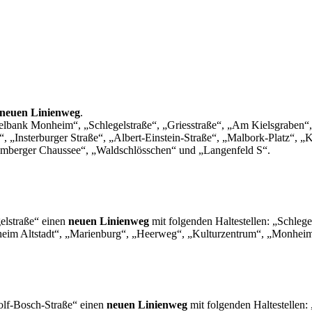
 neuen Linienweg
.
pielbank Monheim“, „Schlegelstraße“, „Griesstraße“, „Am Kielsgraben
 „Insterburger Straße“, „Albert-Einstein-Straße“, „Malbork-Platz“,
umberger Chaussee“, „Waldschlösschen“ und „Langenfeld S“.
elstraße“ einen
neuen Linienweg
mit folgenden Haltestellen: „Schlege
eim Altstadt“, „Marienburg“, „Heerweg“, „Kulturzentrum“, „Monhei
olf-Bosch-Straße“ einen
neuen Linienweg
mit folgenden Haltestellen: