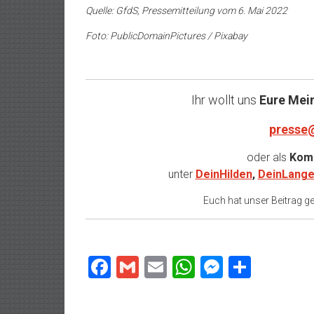
Quelle: GfdS, Pressemitteilung vom 6. Mai 2022
Foto: PublicDomainPictures / Pixabay
Ihr wollt uns
Eure Mei
presse
oder als
Komm
unter
DeinHilden
,
DeinLange
Euch hat unser Beitrag gef
Facebook
Gmail
Email
WhatsApp
Messeng
Teilen