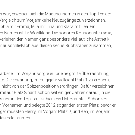
n war, erweisen sich die Mädchennamen in den Top Ten der
m Vergleich zum Vorjahr keine Neuzugänge zu verzeichnen,
hia mit Emma, Mila mit Lina und Klara mit Lea. Ein
eser Namen ist ihr Wohlklang: Die sonoren Konsonanten <m>,
 verleihen den Namen ganz besonders viel lautliche Ästhetik.
ar ausschließlich aus diesen sechs Buchstaben zusammen,
rbeitet. Im Vorjahr sorgte er für eine große Überraschung,
te. Die Erwartung, im Folgejahr vielleicht Platz 1 zu erobern,
h nicht von der Spitzenposition verdrängen. Dafür verzeichnen
l auf Platz 8 harrt schon seit einigen Jahren darauf, in die
 neu in den Top Ten, ist hier kein Unbekannter: Schon seit
n Vornamen und belegte 2012 sogar den ersten Platz, bevor er
iger mussten Henry, im Vorjahr Platz 9, und Ben, im Vorjahr
 das Feld räumen.