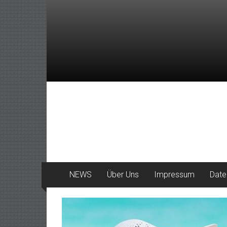
Zum
Inhalt
springen
DeinHaan
News
aus
Haan
NEWS
Über Uns
Impressum
Date