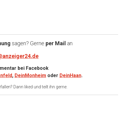
nung
sagen? Gerne
per Mail
an
@anzeiger24.de
entar bei
Facebook
nfeld
,
DeinMonheim
oder
DeinHaan
.
allen? Dann liked und teilt ihn gerne.
er