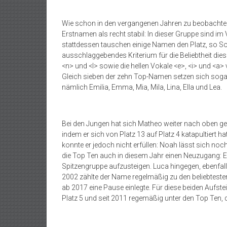
Wie schon in den vergangenen Jahren zu beobachte
Erstnamen als recht stabil: In dieser Gruppe sind i
stattdessen tauschen einige Namen den Platz, so Sop
ausschlaggebendes Kriterium für die Beliebtheit di
<n> und <l> sowie die hellen Vokale <e>, <i> und <a>
Gleich sieben der zehn Top-Namen setzen sich sog
nämlich Emilia, Emma, Mia, Mila, Lina, Ella und Lea.
Bei den Jungen hat sich Matheo weiter nach oben gea
indem er sich von Platz 13 auf Platz 4 katapultiert hat
konnte er jedoch nicht erfüllen: Noah lässt sich noc
die Top Ten auch in diesem Jahr einen Neuzugang: Emi
Spitzengruppe aufzusteigen. Luca hingegen, ebenfalls
2002 zählte der Name regelmäßig zu den beliebteste
ab 2017 eine Pause einlegte. Für diese beiden Aufste
Platz 5 und seit 2011 regemäßig unter den Top Ten,