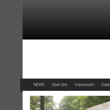
Zum
Inhalt
springen
DeinHaan
News
aus
Haan
NEWS
Über Uns
Impressum
Date