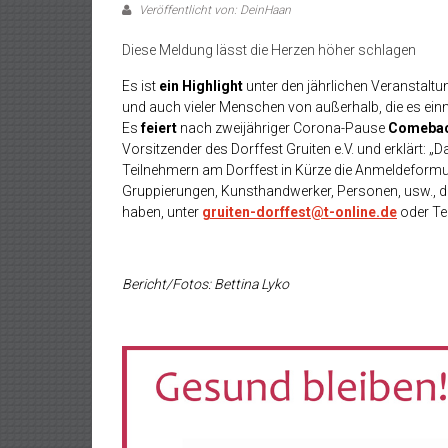
Veröffentlicht von: DeinHaan
Diese Meldung lässt die Herzen höher schlagen
Es ist
ein Highlight
unter den jährlichen Veranstalt
und auch vieler Menschen von außerhalb, die es einm
Es
feiert
nach zweijähriger Corona-Pause
Comeba
Vorsitzender des Dorffest Gruiten e.V. und erklärt: 
Teilnehmern am Dorffest in Kürze die Anmeldeformula
Gruppierungen, Kunsthandwerker, Personen, usw., d
haben, unter
gruiten-dorffest@t-online.de
oder Te
Bericht/Fotos: Bettina Lyko