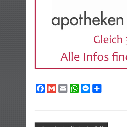
Facebook
Gmail
Email
WhatsApp
Messeng
Teilen