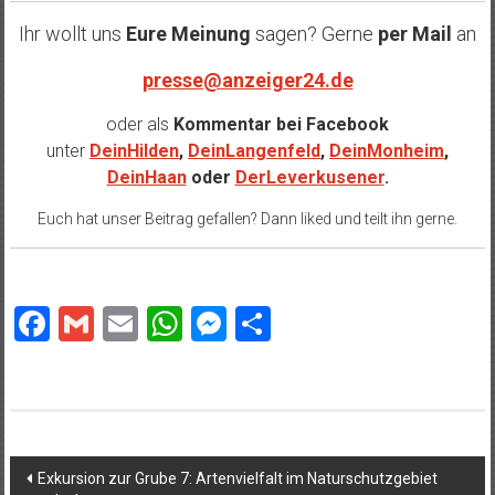
Ihr wollt uns
Eure Meinung
sagen? Gerne
per Mail
an
presse@anzeiger24.de
oder als
Kommentar bei
Facebook
unter
DeinHilden
,
DeinLangenfeld
,
DeinMonheim
,
DeinHaan
oder
DerLeverkusener
.
Euch hat unser Beitrag gefallen? Dann liked und teilt ihn gerne.
Facebook
Gmail
Email
WhatsApp
Messenger
Teilen
Beitragsnavigation
Exkursion zur Grube 7: Artenvielfalt im Naturschutzgebiet