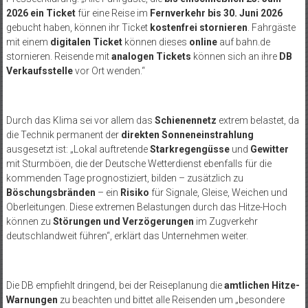
2026 ein Ticket
für eine Reise im
Fernverkehr
bis 30. Juni 2026
gebucht haben, können ihr Ticket
kostenfrei stornieren
. Fahrgäste
mit einem
digitalen Ticket
können dieses
online
auf bahn.de
stornieren. Reisende mit
analogen Tickets
können sich an ihre
DB
Verkaufsstelle
vor Ort wenden.“
Durch das Klima sei vor allem das
Schienennetz
extrem belastet, da
die Technik permanent der
direkten Sonneneinstrahlung
ausgesetzt ist: „Lokal auftretende
Starkregengüsse
und
Gewitter
mit Sturmböen, die der Deutsche Wetterdienst ebenfalls für die
kommenden Tage prognostiziert, bilden – zusätzlich zu
Böschungsbränden
– ein
Risiko
für Signale, Gleise, Weichen und
Oberleitungen. Diese extremen Belastungen durch das Hitze-Hoch
können zu
Störungen und Verzögerungen
im Zugverkehr
deutschlandweit führen“, erklärt das Unternehmen weiter.
Die DB empfiehlt dringend, bei der Reiseplanung die
amtlichen Hitze-
Warnungen
zu beachten und bittet alle Reisenden um „besondere