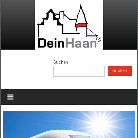
Zum
Inhalt
springen
DeinHaan
Suchen
Suchen
News
aus
Haan