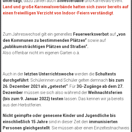
untersagt
; dazu zählen auch
Silvesterbälle
und Karnevals-Event.
Land und große Karnevalsverbände hatten sich zuvor bereits auf
einen freiwilligen Verzicht von Indoor-Feiern verständigt
.
Zum Jahreswechsel gilt ein generelles
Feuerwerksverbot
auf
„von
den Kommunen zu bestimmenden Plätzen“
sowie auf
„publikumsträchtigen Plätzen und Straßen“.
Also offenbar nicht im eigenen Garten o.ä.
Auch in der
letzten Unterrichtswoche
werden die
Schultests
durchgeführt
. Schülerinnen und Schüler gelten demnach
bis zum
26. Dezember 2021 als „getestet“
. Für
3G-Zugänge
ab dem 27.
Dezember
müssen sie sich also während der
Weihnachtsferien
(bis zum 9. Januar 2022) testen
lassen. Das kennen wir ja bereits
aus den Herbstferien.
Nicht geimpfte oder genesene Kinder und Jugendliche bis
einschließlich 15 Jahre
sind in dieser Zeit den
immunisierten
Personen gleichgestellt
. Sie müssen aber einen Einzeltestnachweis