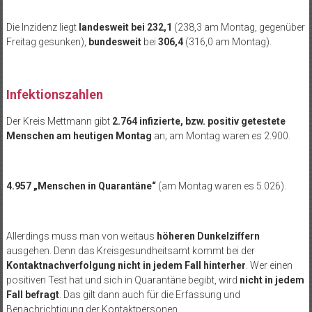
Die Inzidenz liegt
landesweit
bei 232,1
(238,3 am Montag, gegenüber
Freitag gesunken),
bundesweit
bei
306,4
(316,0 am Montag).
Infektionszahlen
Der Kreis Mettmann gibt
2.764 infizierte, bzw. positiv getestete
Menschen am heutigen Montag
an; am Montag waren es 2.900.
4.957 „Menschen in Quarantäne“
(am Montag waren es 5.026).
Allerdings muss man von weitaus
höheren Dunkelziffern
ausgehen. Denn das Kreisgesundheitsamt kommt bei der
Kontaktnachverfolgung nicht in jedem Fall hinterher
. Wer einen
positiven Test hat und sich in Quarantäne begibt, wird
nicht in jedem
Fall befragt
. Das gilt dann auch für die Erfassung und
Benachrichtigung der Kontaktpersonen…