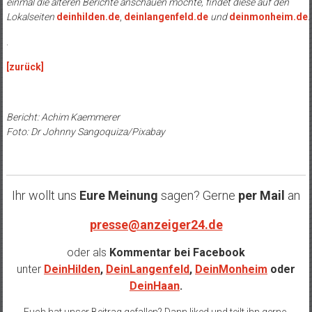
einmal die älteren Berichte anschauen möchte, findet diese auf den
Lokalseiten
deinhilden.de
,
deinlangenfeld.de
und
deinmonheim.de
.
.
[zurück]
Bericht: Achim Kaemmerer
Foto: Dr Johnny Sangoquiza/Pixabay
Ihr wollt uns
Eure Meinung
sagen? Gerne
per Mail
an
presse@anzeiger24.de
oder als
Kommentar bei
Facebook
unter
DeinHilden
,
DeinLangenfeld
,
DeinMonheim
oder
DeinHaan
.