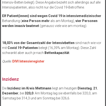
Intensiv-Betten belegt). Diese Angabe bezieht sich allerdings auf alle
Intensivpatienten, also nicht nur die Covid 19-Betroffene.
Elf Patient(innen) sind
wegen Covid 19 in intensivmedizinischer
Behandlung (
eine Person mehr
als am Montag),
vier Personen
werden
invasiv beatmet
(genauso viele wie am montag).
18,03% von der Gesamtzahl der Intensivbetten
sind nach wie vor
mit
Covid 19-Patienten
belegt (16,39% am Montag). Diese Zahl
schwankt aber auch je nach
Bettenkapazität
.
Quelle:
DIVI Intensivregister
Inzidenz
Die
Inzidenz im Kreis Mettmann
liegt am heutigen
Dienstag
,
21.
Dezember
, bei
320,0
. Am Montag lag sie ebenfalls bei 320,0, am
Samstag bei 314,3 und am Sonntag bei 326,6.