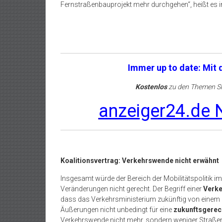
Fernstraßenbauprojekt mehr durchgehen“, heißt es in
Immer up to date: Mit
Kostenlos
zu den Themen Sh
anzeiger24.de N
Koalitionsvertrag: Verkehrswende nicht erwähnt
Insgesamt würde der Bereich der Mobilitätspolitik im
Veränderungen nicht gerecht. Der Begriff einer
Verk
dass das Verkehrsministerium zukünftig von einem Mi
Äußerungen nicht unbedingt für eine
zukunftsgerech
Verkehrswende nicht mehr, sondern weniger Straße