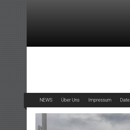
Zum
Inhalt
springen
DeinHaan
News
aus
Haan
NEWS
Über Uns
Impressum
Date