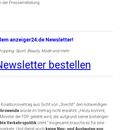
 der Pressemitteilung.
 dem anzeiger24.de Newsletter!
opping, Sport, Beauty, Mode und mehr
ewsletter bestellen
 Koalitionsvertrag aus Sicht von „3reicht!“ den notwendigen
ehrswende
würde im Vertrag nicht erwähnt. „Hinzu kommt,
nister der FDP geleitet wird, der aufgrund seiner bisherigen
te Verkehrspolitik
steht.“ Insgesamt brauche es für eine
nverkehr. Und damit auch
keine Neu- und Ausbauten von