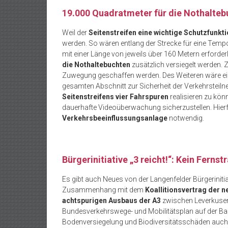
19.000 Quadratmeter für die Nothalte
Weil der
Seitenstreifen eine wichtige Schutzfunkt
werden. So wären entlang der Strecke für eine Temp
mit einer Länge von jeweils über 160 Metern erforde
die Nothaltebuchten
zusätzlich versiegelt werden.
Zuwegung geschaffen werden. Des Weiteren wäre e
gesamten Abschnitt zur Sicherheit der Verkehrsteiln
Seitenstreifens
vier Fahrspuren
realisieren zu kö
dauerhafte Videoüberwachung sicherzustellen. Hierf
Verkehrsbeeinflussungsanlage
notwendig.
Bürgerinitiative „3 reicht!“: Kein Fern
Es gibt auch Neues von der Langenfelder Bürgerinitiat
Zusammenhang mit dem
Koallitionsvertrag der 
achtspurigen Ausbaus der A3
zwischen Leverkusen 
Bundesverkehrswege- und Mobilitätsplan auf der Bas
Bodenversiegelung und Biodiversitätsschäden auch 