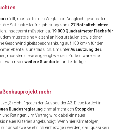
buchten
ion
erfüllt, müsste für den Wegfall ein Ausgleich geschaffen
oräre Seitenstreifenfreigabe insgesamt
27 Nothaltebuchten
rlich. Insgesamt müssten ca.
19.000 Quadratmeter Fläche für
 Zudem müsste eine Vielzahl an Notrufsäulen sowie deren
ine Geschwindigkeitsbeschränkung auf 100 km/h für den
ehmer ebenfalls unerlässlich. Um unter
Ausnutzung des
nnen, müssten diese eingeengt werden. Zudem wäre eine
ür wären vier
weitere Standorte
für die dortige
straßenbauprojekt mehr
ive „3 reicht!“ gegen den Ausbau der A3. Diese fordert in
neuen Bundesregierung
einmal mehr den
Stopp des
und Ratingen. „Im Vertrag wird dabei ein neuer
is neuer Kriterien angekündigt. Wenn hier Klimafolgen,
nur ansatzweise ehrlich einbezogen werden, darf quasi kein