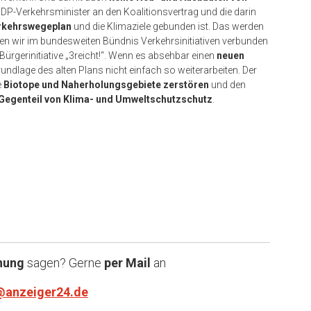
FDP-Verkehrsminister an den Koalitionsvertrag und die darin
rkehrswegeplan
und die Klimaziele gebunden ist. Das werden
enen wir im bundesweiten Bündnis Verkehrsinitiativen verbunden
 Bürgerinitiative „3reicht!“. Wenn es absehbar einen
neuen
ndlage des alten Plans nicht einfach so weiterarbeiten. Der
e
Biotope und Naherholungsgebiete zerstören
und den
Gegenteil von Klima- und Umweltschutzschutz
.
nung
sagen? Gerne
per Mail
an
@anzeiger24.de