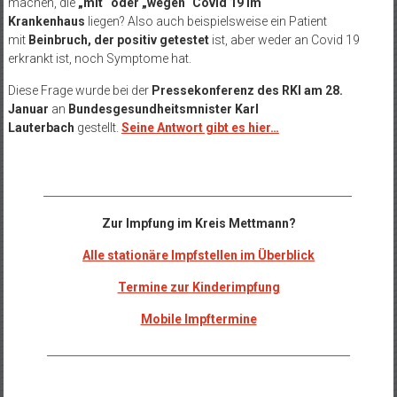
machen, die
„mit“ oder „wegen“ Covid 19 im
Krankenhaus
liegen? Also auch beispielsweise ein Patient
mit
Beinbruch, der positiv getestet
ist, aber weder an Covid 19
erkrankt ist, noch Symptome hat.
Diese Frage wurde bei der
Pressekonferenz des RKI am 28.
Januar
an
Bundesgesundheitsmnister Karl
Lauterbach
gestellt.
Seine Antwort gibt es hier…
__________________________________________________________
Zur Impfung im Kreis Mettmann?
Alle stationäre Impfstellen im Überblick
Termine zur Kinderimpfung
Mobile Impftermine
_________________________________________________________