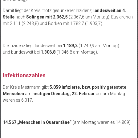
Damit liegt der Kreis, trotz gesunkener Inzidenz,
landesweit an 4.
Stelle
nach
Solingen mit 2.362,5
(2.367,6 am Montag), Euskirchen
mit 2.111 (2.243,8) und Borken mit 1.782,7 (1.903,7).
Die Inzidenz liegt landesweit bei
1.189,2
(1.249,9 am Montag)
und bundesweit bei
1.306,8
(1.346,8 am Montag).
Infektionszahlen
Der Kreis Mettmann gibt
5.059 infizierte, bzw. positiv getestete
Menschen
am
heutigen Dienstag, 22. Februar
an; am Montag
waren es 6.017.
14.567 „Menschen in Quarantäne“
(am Montag waren es 14.809).