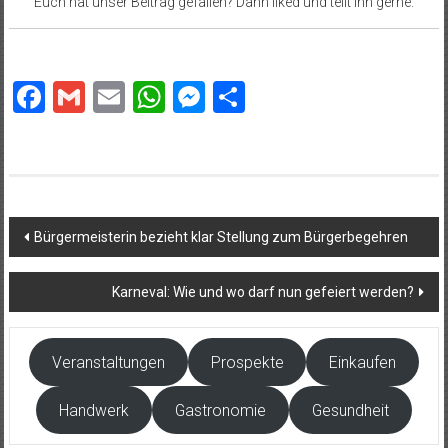
Euch hat unser Beitrag gefallen? Dann liked und teilt ihn gerne.
Facebook
Gmail
Email
WhatsApp
Messenger
Teilen
Beitragsnavigation
Bürgermeisterin bezieht klar Stellung zum Bürgerbegehren
Karneval: Wie und wo darf nun gefeiert werden?
Veranstaltungen
Prospekte
Einkaufen
Handwerk
Gastronomie
Gesundheit