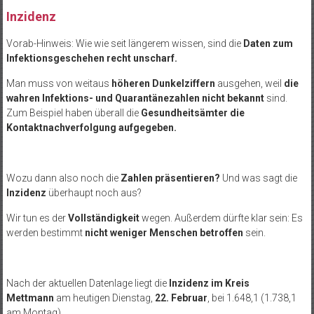
Inzidenz
Vorab-Hinweis: Wie wie seit längerem wissen, sind die
Daten zum
Infektionsgeschehen recht unscharf.
Man muss von weitaus
höheren Dunkelziffern
ausgehen, weil
die
wahren Infektions- und Quarantänezahlen nicht bekannt
sind.
Zum Beispiel haben überall die
Gesundheitsämter die
Kontaktnachverfolgung aufgegeben.
Wozu dann also noch die
Zahlen präsentieren?
Und was sagt die
Inzidenz
überhaupt noch aus?
Wir tun es der
Vollständigkeit
wegen. Außerdem dürfte klar sein: Es
werden bestimmt
nicht weniger Menschen betroffen
sein.
Nach der aktuellen Datenlage liegt die
Inzidenz im Kreis
Mettmann
am heutigen Dienstag,
22. Februar
, bei 1.648,1 (1.738,1
am Montag).