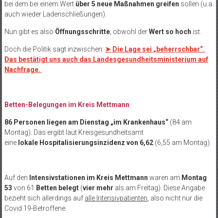
bei dem bei einem Wert
über 5 neue Maßnahmen greifen
sollen (u.a.
auch wieder Ladenschließungen).
Nun gibt es also
Öffnungsschritte
, obwohl der
Wert so hoch
ist.
Doch die Politik sagt inzwischen:
➤ Die Lage sei „beherrschbar“.
Das bestätigt uns auch das Landesgesundheitsministerium auf
Nachfrage.
Betten-Belegungen im Kreis Mettmann
86 Personen liegen am Dienstag „im Krankenhaus“
(84 am
Montag). Das ergibt laut Kreisgesundheitsamt
eine
lokale Hospitalisierungsinzidenz von 6,62
(6,55 am Montag).
Auf den
Intensivstationen im Kreis Mettmann
waren am
Montag
53
von 61
Betten
belegt
(
vier mehr
als am Freitag). Diese Angabe
bezieht sich allerdings auf
alle Intensivpatienten
, also nicht nur die
Covid 19-Betroffene.