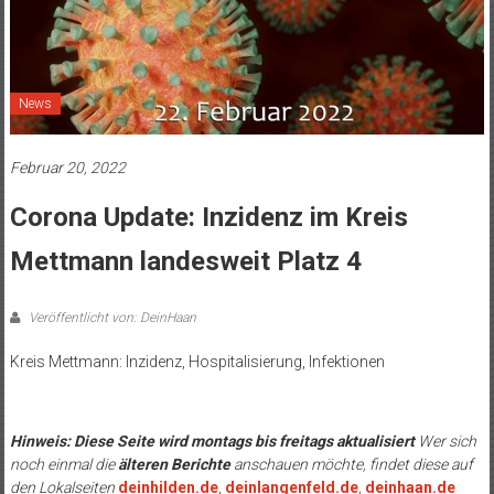
News
Februar 20, 2022
Corona Update: Inzidenz im Kreis
Mettmann landesweit Platz 4
Veröffentlicht von: DeinHaan
Kreis Mettmann: Inzidenz, Hospitalisierung, Infektionen
.
Hinweis: Diese Seite wird montags bis freitags aktualisiert
Wer sich
noch einmal die
älteren Berichte
anschauen möchte, findet diese auf
den Lokalseiten
deinhilden.de
,
deinlangenfeld.de
,
deinhaan.de