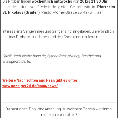
Die Proben finden
wöchentlich mittwochs
von
20 bis 21.30 Uhr
unter der Leitung von Frederik Heilig statt. Geprobt wird im
Pfarrheim
St. Nikolaus (Gruiten)
, Pastor-Vömel-Straße 28, 42781 Haan.
Interessierte Sängerinnen und Sänger sind eingeladen, unverbindlich
an einer Probe teilzunehmen und den Chor kennenzulernen.
Quelle: kath-kirche-haan.de, Symbolfoto: pixabay, Bearbeitung
anzeiger24.de: BL
Weitere Nachrichten aus Haan gibt es unter
www.anzeiger24.de/haan/news/
Du hast einen Tipp, eine Anregung, zu welchem Thema wir einmal
recherchieren sollten?