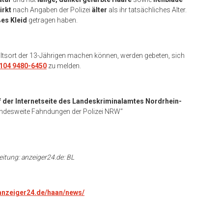
irkt
nach Angaben der Polizei
älter
als ihr tatsächliches Alter.
es Kleid
getragen haben.
ltsort der 13-Jährigen machen können, werden gebeten, sich
104 9480-6450
zu melden.
f der Internetseite des Landeskriminalamtes Nordrhein-
 „Landesweite Fahndungen der Polizei NRW“
eitung: anzeiger24.de: BL
.anzeiger24.de/haan/news/