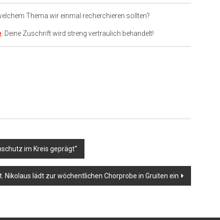
 welchem Thema wir einmal recherchieren sollten?
e
. Deine Zuschrift wird streng vertraulich behandelt!
er
schutz im Kreis geprägt“
t. Nikolaus lädt zur wöchentlichen Chorprobe in Gruiten ein