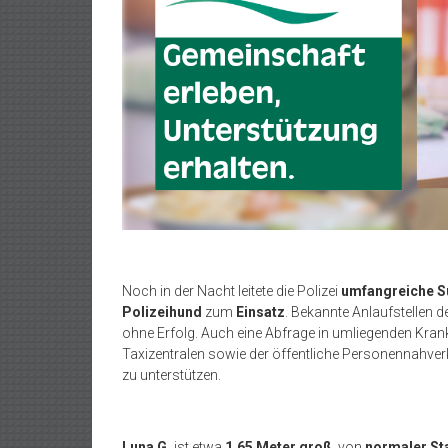
Noch in der Nacht leitete die Polizei
umfangreiche
Polizeihund
zum
Einsatz
. Bekannte Anlaufstellen 
ohne Erfolg. Auch eine Abfrage in umliegenden Kran
Taxizentralen sowie der öffentliche Personennahver
zu unterstützen.
Luna G.
ist etwa
1,65 Meter groß
, von
normaler St