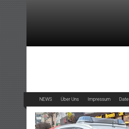
Zum
Inhalt
springen
DeinHaan
News
aus
Haan
NEWS
Über Uns
Impressum
Date