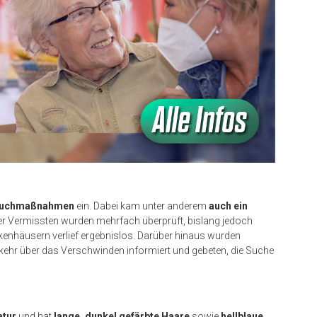
 Suchmaßnahmen
ein. Dabei kam unter anderem
auch ein
der Vermissten wurden mehrfach überprüft, bislang jedoch
kenhäusern verlief ergebnislos. Darüber hinaus wurden
kehr über das Verschwinden informiert und gebeten, die Suche
atur
und hat
lange, dunkel gefärbte Haare
sowie
hellblaue