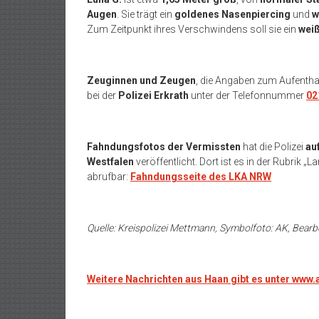
Augen
. Sie trägt ein
goldenes Nasenpiercing
und
w
Zum Zeitpunkt ihres Verschwindens soll sie ein
weiß
Zeuginnen und Zeugen
, die Angaben zum Aufentha
bei der
Polizei Erkrath
unter der Telefonnummer
02
Fahndungsfotos der Vermissten
hat die Polizei
au
Westfalen
veröffentlicht. Dort ist es in der Rubrik
abrufbar:
Fahndungsseite des LKA NRW
Quelle: Kreispolizei Mettmann, Symbolfoto: AK, Bearb
Weitere Nachrichten aus Haan gibt es unter www