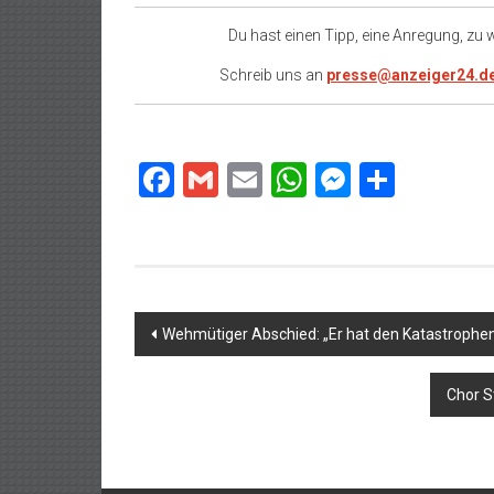
Du hast einen Tipp, eine Anregung, zu
Schreib uns an
presse@anzeiger24.d
Facebook
Gmail
Email
WhatsApp
Messeng
Teilen
Beitragsnavigation
Wehmütiger Abschied: „Er hat den Katastrophen
Chor S